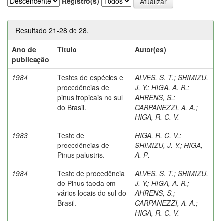
Registro(s)
Resultado 21-28 de 28.
Ano de
Título
Autor(es)
publicação
1984
Testes de espécies e
ALVES, S. T.
;
SHIMIZU,
procedências de
J. Y.
;
HIGA, A. R.
;
pinus tropicais no sul
AHRENS, S.
;
do Brasil.
CARPANEZZI, A. A.
;
HIGA, R. C. V.
1983
Teste de
HIGA, R. C. V.
;
procedências de
SHIMIZU, J. Y.
;
HIGA,
Pinus palustris.
A. R.
1984
Teste de procedência
ALVES, S. T.
;
SHIMIZU,
de Pinus taeda em
J. Y.
;
HIGA, A. R.
;
vários locais do sul do
AHRENS, S.
;
Brasil.
CARPANEZZI, A. A.
;
HIGA, R. C. V.