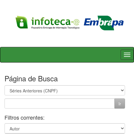
Skip
navigation
Página de Busca
Filtros correntes: