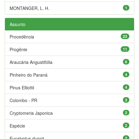
MONTANGER, L. H.
1
Assunto
Procedência
23
Progênie
11
Araucária Angustifólia
6
Pinheiro do Paraná
4
Pinus Elliottii
4
Colombo - PR
3
Cryptomeria Japonica
2
Espécie
2
Eucalyptus dunnii
2