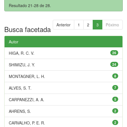
Resultado 21-28 de 28.
Anterior
1
2
3
Póximo
Busca facetada
Autor
HIGA, R. C. V.
26
SHIMIZU, J. Y.
24
MONTAGNER, L. H.
8
ALVES, S. T.
7
CARPANEZZI, A. A.
5
AHRENS, S.
2
CARVALHO, P. E. R.
2