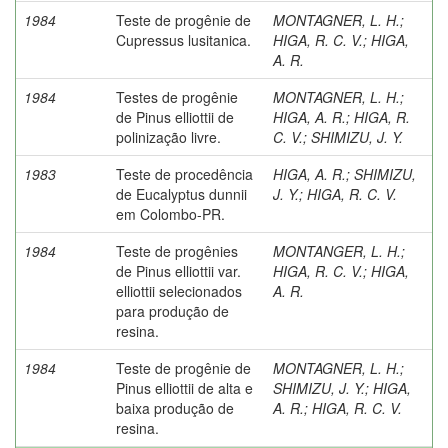
1984
Teste de progênie de
MONTAGNER, L. H.
;
Cupressus lusitanica.
HIGA, R. C. V.
;
HIGA,
A. R.
1984
Testes de progênie
MONTAGNER, L. H.
;
de Pinus elliottii de
HIGA, A. R.
;
HIGA, R.
polinização livre.
C. V.
;
SHIMIZU, J. Y.
1983
Teste de procedência
HIGA, A. R.
;
SHIMIZU,
de Eucalyptus dunnii
J. Y.
;
HIGA, R. C. V.
em Colombo-PR.
1984
Teste de progênies
MONTANGER, L. H.
;
de Pinus elliottii var.
HIGA, R. C. V.
;
HIGA,
elliottii selecionados
A. R.
para produção de
resina.
1984
Teste de progênie de
MONTAGNER, L. H.
;
Pinus elliottii de alta e
SHIMIZU, J. Y.
;
HIGA,
baixa produção de
A. R.
;
HIGA, R. C. V.
resina.