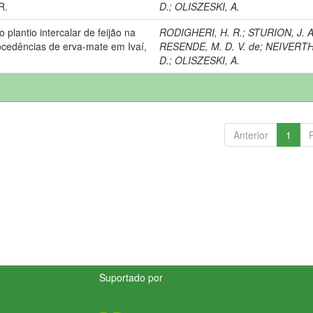
R.
D.
;
OLISZESKI, A.
plantio intercalar de feijão na
RODIGHERI, H. R.
;
STURION, J. A
ocedências de erva-mate em Ivaí,
RESENDE, M. D. V. de
;
NEIVERTH
D.
;
OLISZESKI, A.
Anterior
1
Suportado por