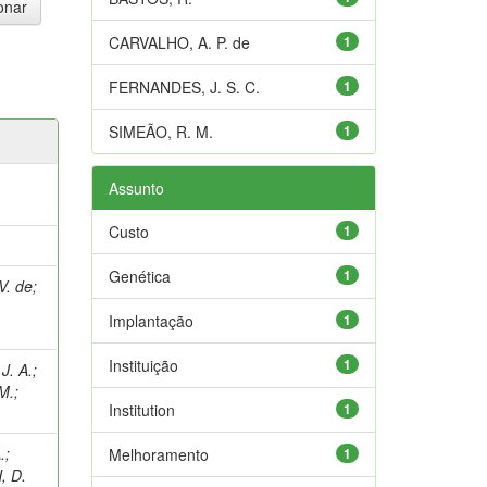
CARVALHO, A. P. de
1
FERNANDES, J. S. C.
1
SIMEÃO, R. M.
1
Assunto
Custo
1
Genética
1
V. de
;
Implantação
1
Instituição
1
J. A.
;
M.
;
Institution
1
.
;
Melhoramento
1
, D.