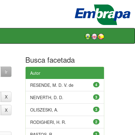
Busca facetada
Autor
RESENDE, M. D. V. de
4
NEIVERTH, D. D.
3
OLISZESKI, A.
3
RODIGHERI, H. R.
2
BASTOS, R.
1