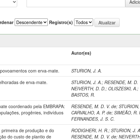
rdenar
Registro(s)
Autor(es)
 povoamentos com erva-mate.
STURION, J. A.
lhoradas de erva-mate.
STURION, J. A.
;
RESENDE, M. D. 
NEIVERTH, D. D.
;
OLISZESKI, A.
;
BASTOS, R.
mate coordenado pela EMBRAPA:
RESENDE, M. D. V. de
;
STURION, 
opulações, progênies, indivíduos
CARVALHO, A. P. de
;
SIMEÃO, R. 
FERNANDES, J. S. C.
 primeira de produção e do
RODIGHERI, H. R.
;
STURION, J. A
ação do custo de plantio de
RESENDE, M. D. V. de
;
NEIVERTH