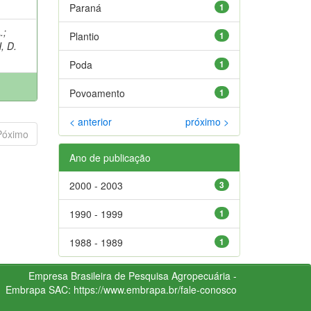
Paraná
1
.
;
Plantio
1
, D.
Poda
1
Povoamento
1
< anterior
próximo >
Póximo
Ano de publicação
2000 - 2003
3
1990 - 1999
1
1988 - 1989
1
Empresa Brasileira de Pesquisa Agropecuária -
Embrapa
SAC:
https://www.embrapa.br/fale-conosco