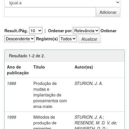
Result./Pág.
|
Ordenar por
Ordenar
Registro(s)
Resultado 1-2 de 2.
Ano de
Título
Autor(es)
publicação
1988
Produção de
STURION, J. A.
mudas e
implantação de
povoamentos com
erva-mate.
1999
Métodos de
STURION, J. A.
;
produção de
RESENDE, M. D. V. de
;
sementes
NEIVERTH, D. D.
;