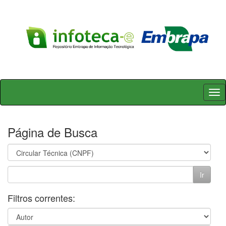
Skip
navigation
Página de Busca
Filtros correntes: