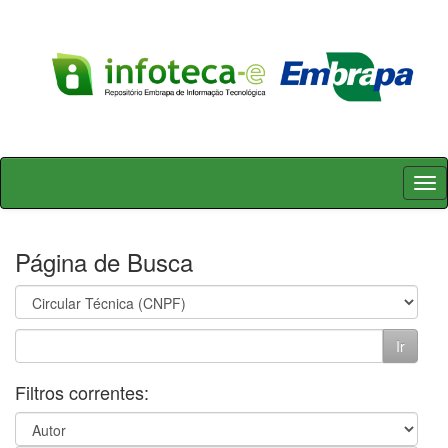
Skip
navigation
Página de Busca
Filtros correntes: