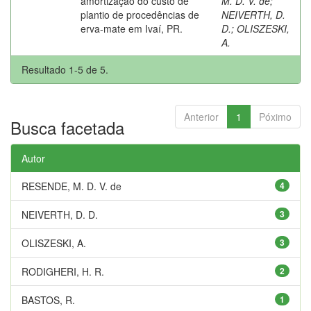
amortização do custo de
M. D. V. de
;
plantio de procedências de
NEIVERTH, D.
erva-mate em Ivaí, PR.
D.
;
OLISZESKI,
A.
Resultado 1-5 de 5.
Anterior
1
Póximo
Busca facetada
Autor
RESENDE, M. D. V. de
4
NEIVERTH, D. D.
3
OLISZESKI, A.
3
RODIGHERI, H. R.
2
BASTOS, R.
1