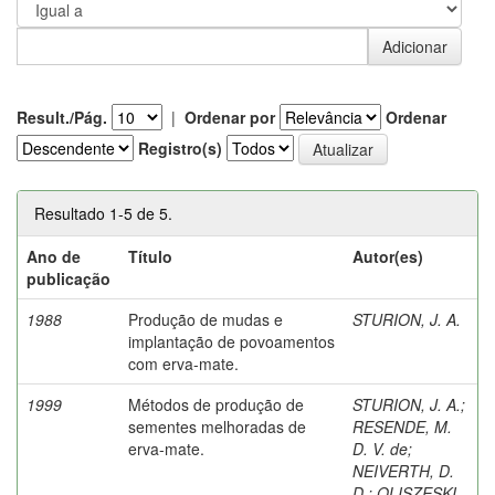
Result./Pág.
|
Ordenar por
Ordenar
Registro(s)
Resultado 1-5 de 5.
Ano de
Título
Autor(es)
publicação
1988
Produção de mudas e
STURION, J. A.
implantação de povoamentos
com erva-mate.
1999
Métodos de produção de
STURION, J. A.
;
sementes melhoradas de
RESENDE, M.
erva-mate.
D. V. de
;
NEIVERTH, D.
D.
;
OLISZESKI,