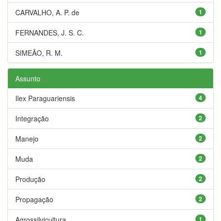
CARVALHO, A. P. de
1
FERNANDES, J. S. C.
1
SIMEÃO, R. M.
1
Assunto
Ilex Paraguariensis
4
Integração
2
Manejo
2
Muda
2
Produção
2
Propagação
2
Agrossilvicultura
1