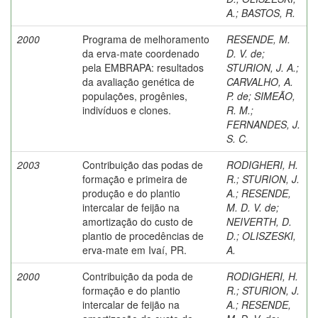
A.
;
BASTOS, R.
2000
Programa de melhoramento
RESENDE, M.
da erva-mate coordenado
D. V. de
;
pela EMBRAPA: resultados
STURION, J. A.
;
da avaliação genética de
CARVALHO, A.
populações, progênies,
P. de
;
SIMEÃO,
indivíduos e clones.
R. M.
;
FERNANDES, J.
S. C.
2003
Contribuição das podas de
RODIGHERI, H.
formação e primeira de
R.
;
STURION, J.
produção e do plantio
A.
;
RESENDE,
intercalar de feijão na
M. D. V. de
;
amortização do custo de
NEIVERTH, D.
plantio de procedências de
D.
;
OLISZESKI,
erva-mate em Ivaí, PR.
A.
2000
Contribuição da poda de
RODIGHERI, H.
formação e do plantio
R.
;
STURION, J.
intercalar de feijão na
A.
;
RESENDE,