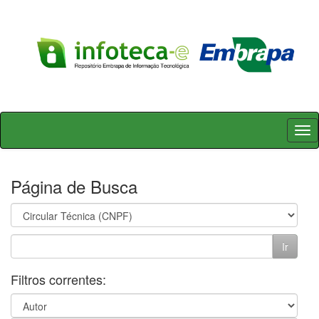
Skip
navigation
Página de Busca
Filtros correntes: