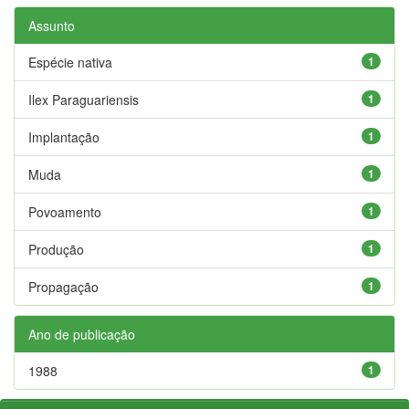
Assunto
Espécie nativa
1
Ilex Paraguariensis
1
Implantação
1
Muda
1
Povoamento
1
Produção
1
Propagação
1
Ano de publicação
1988
1