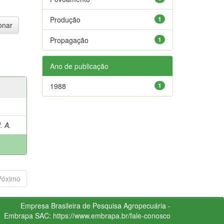
Produção
1
Propagação
1
Ano de publicação
1988
1
. A.
Póximo
Empresa Brasileira de Pesquisa Agropecuária -
Embrapa
SAC:
https://www.embrapa.br/fale-conosco