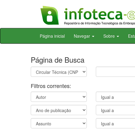
Skip
Página inicial
Navegar
Sobre
Est
navigation
Página de Busca
Filtros correntes: