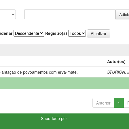
rdenar
Registro(s)
Autor(es)
lantação de povoamentos com erva-mate.
STURION, J
Anterior
1
Suportado por