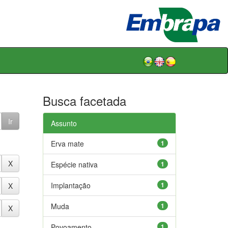
Busca facetada
Assunto
Erva mate
1
Espécie nativa
1
Implantação
1
Muda
1
Povoamento
1