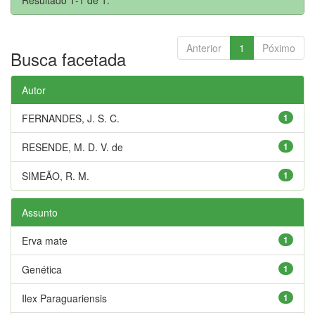
Anterior
1
Póximo
Busca facetada
Autor
FERNANDES, J. S. C.
1
RESENDE, M. D. V. de
1
SIMEÃO, R. M.
1
Assunto
Erva mate
1
Genética
1
Ilex Paraguariensis
1