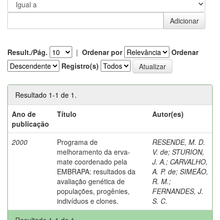
Result./Pág.
|
Ordenar por
Ordenar
Registro(s)
Resultado 1-1 de 1.
Ano de
Título
Autor(es)
publicação
2000
Programa de
RESENDE, M. D.
melhoramento da erva-
V. de
;
STURION,
mate coordenado pela
J. A.
;
CARVALHO,
EMBRAPA: resultados da
A. P. de
;
SIMEÃO,
avaliação genética de
R. M.
;
populações, progênies,
FERNANDES, J.
indivíduos e clones.
S. C.
Resultado 1-1 de 1.