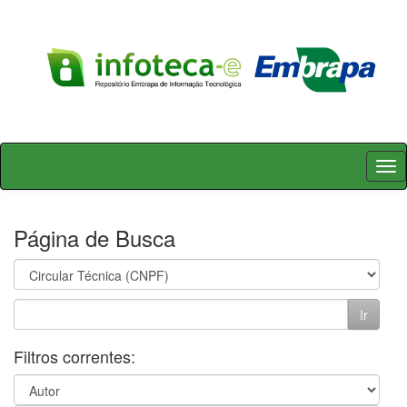
Skip
navigation
Página de Busca
Filtros correntes: