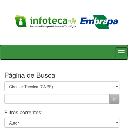
Skip
navigation
Página de Busca
Filtros correntes: