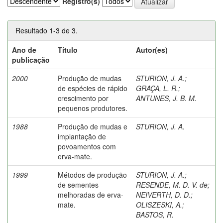
Registro(s)
Resultado 1-3 de 3.
Ano de
Título
Autor(es)
publicação
2000
Produção de mudas
STURION, J. A.
;
de espécies de rápido
GRAÇA, L. R.
;
crescimento por
ANTUNES, J. B. M.
pequenos produtores.
1988
Produção de mudas e
STURION, J. A.
implantação de
povoamentos com
erva-mate.
1999
Métodos de produção
STURION, J. A.
;
de sementes
RESENDE, M. D. V. de
;
melhoradas de erva-
NEIVERTH, D. D.
;
mate.
OLISZESKI, A.
;
BASTOS, R.