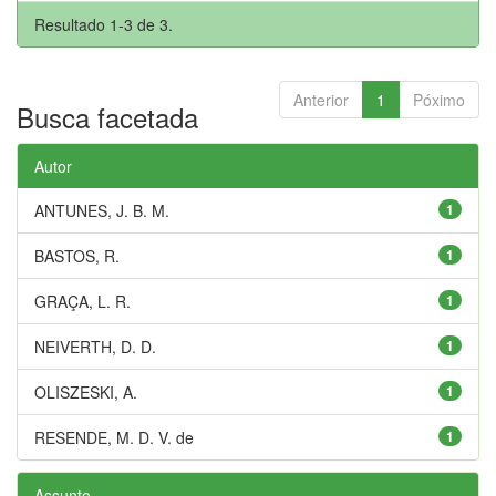
Resultado 1-3 de 3.
Anterior
1
Póximo
Busca facetada
Autor
ANTUNES, J. B. M.
1
BASTOS, R.
1
GRAÇA, L. R.
1
NEIVERTH, D. D.
1
OLISZESKI, A.
1
RESENDE, M. D. V. de
1
Assunto