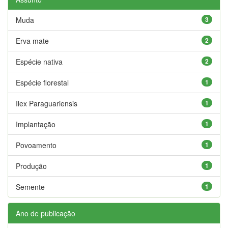
Muda
3
Erva mate
2
Espécie nativa
2
Espécie florestal
1
Ilex Paraguariensis
1
Implantação
1
Povoamento
1
Produção
1
Semente
1
Ano de publicação