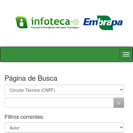
Skip
navigation
Página de Busca
Filtros correntes: