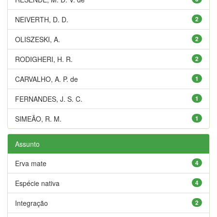
NEIVERTH, D. D.
2
OLISZESKI, A.
2
RODIGHERI, H. R.
2
CARVALHO, A. P. de
1
FERNANDES, J. S. C.
1
SIMEÃO, R. M.
1
Assunto
Erva mate
4
Espécie nativa
4
Integração
2