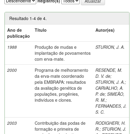
Registro(s)
Resultado 1-4 de 4.
Ano de
Título
Autor(es)
publicação
1988
Produção de mudas e
STURION, J. A.
implantação de povoamentos
com erva-mate.
2000
Programa de melhoramento
RESENDE, M.
da erva-mate coordenado
D. V. de
;
pela EMBRAPA: resultados
STURION, J. A.
;
da avaliação genética de
CARVALHO, A.
populações, progênies,
P. de
;
SIMEÃO,
indivíduos e clones.
R. M.
;
FERNANDES, J.
S. C.
2003
Contribuição das podas de
RODIGHERI, H.
formação e primeira de
R.
;
STURION, J.