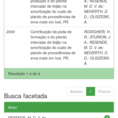
produção e do plantio
A.
;
RESENDE,
intercalar de feijão na
M. D. V. de
;
amortização do custo de
NEIVERTH, D.
plantio de procedências de
D.
;
OLISZESKI,
erva-mate em Ivaí, PR.
A.
2000
Contribuição da poda de
RODIGHERI, H.
formação e do plantio
R.
;
STURION, J.
intercalar de feijão na
A.
;
RESENDE,
amortização do custo de
M. D. V. de
;
plantio de procedências de
NEIVERTH, D.
erva-mate em Ivaí, PR.
D.
;
OLISZESKI,
A.
Resultado 1-4 de 4.
Anterior
1
Póximo
Busca facetada
Autor
RESENDE, M. D. V. de
3