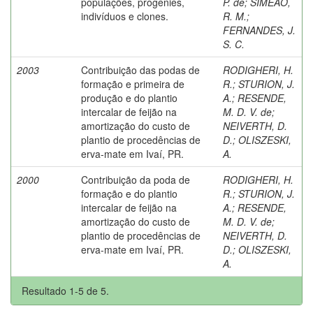
populações, progênies,
P. de
;
SIMEÃO,
indivíduos e clones.
R. M.
;
FERNANDES, J.
S. C.
2003
Contribuição das podas de
RODIGHERI, H.
formação e primeira de
R.
;
STURION, J.
produção e do plantio
A.
;
RESENDE,
intercalar de feijão na
M. D. V. de
;
amortização do custo de
NEIVERTH, D.
plantio de procedências de
D.
;
OLISZESKI,
erva-mate em Ivaí, PR.
A.
2000
Contribuição da poda de
RODIGHERI, H.
formação e do plantio
R.
;
STURION, J.
intercalar de feijão na
A.
;
RESENDE,
amortização do custo de
M. D. V. de
;
plantio de procedências de
NEIVERTH, D.
erva-mate em Ivaí, PR.
D.
;
OLISZESKI,
A.
Resultado 1-5 de 5.