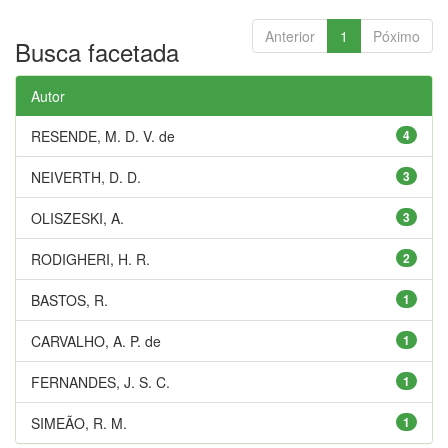
Anterior
1
Póximo
Busca facetada
Autor
RESENDE, M. D. V. de
4
NEIVERTH, D. D.
3
OLISZESKI, A.
3
RODIGHERI, H. R.
2
BASTOS, R.
1
CARVALHO, A. P. de
1
FERNANDES, J. S. C.
1
SIMEÃO, R. M.
1