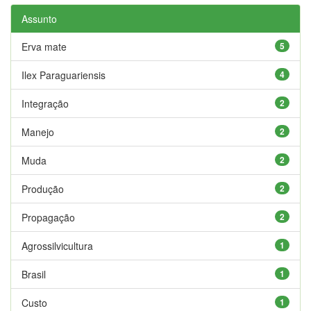
Assunto
Erva mate
5
Ilex Paraguariensis
4
Integração
2
Manejo
2
Muda
2
Produção
2
Propagação
2
Agrossilvicultura
1
Brasil
1
Custo
1