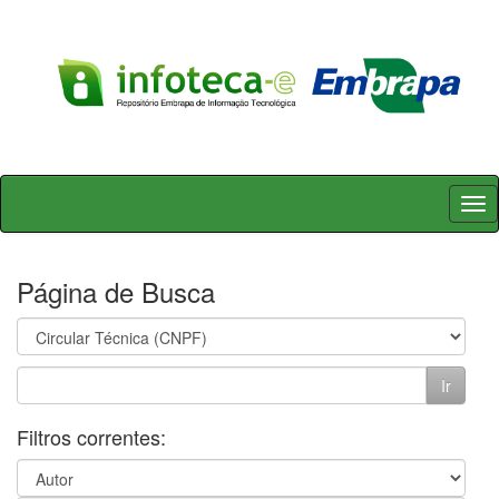
Skip
navigation
Página de Busca
Filtros correntes: