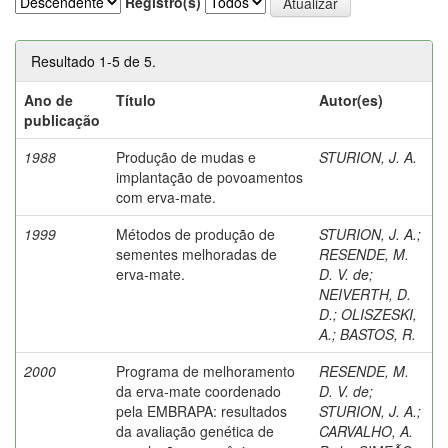
Registro(s)
Resultado 1-5 de 5.
Ano de
Título
Autor(es)
publicação
1988
Produção de mudas e
STURION, J. A.
implantação de povoamentos
com erva-mate.
1999
Métodos de produção de
STURION, J. A.
;
sementes melhoradas de
RESENDE, M.
erva-mate.
D. V. de
;
NEIVERTH, D.
D.
;
OLISZESKI,
A.
;
BASTOS, R.
2000
Programa de melhoramento
RESENDE, M.
da erva-mate coordenado
D. V. de
;
pela EMBRAPA: resultados
STURION, J. A.
;
da avaliação genética de
CARVALHO, A.