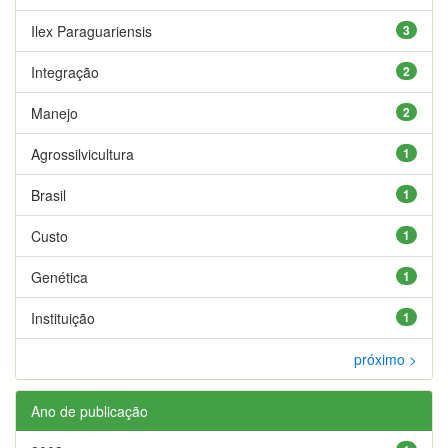
Ilex Paraguariensis
3
Integração
2
Manejo
2
Agrossilvicultura
1
Brasil
1
Custo
1
Genética
1
Instituição
1
próximo >
Ano de publicação