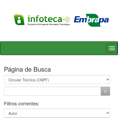
Skip
navigation
Página de Busca
Filtros correntes: