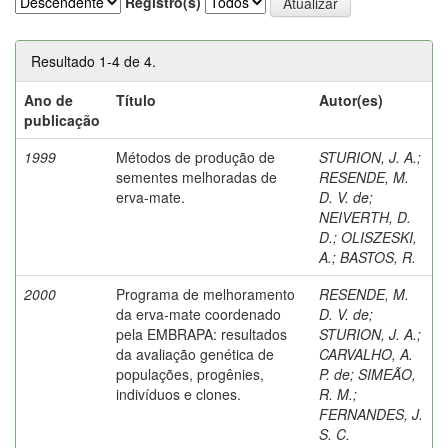
Registro(s)
Resultado 1-4 de 4.
Ano de
Título
Autor(es)
publicação
1999
Métodos de produção de
STURION, J. A.
;
sementes melhoradas de
RESENDE, M.
erva-mate.
D. V. de
;
NEIVERTH, D.
D.
;
OLISZESKI,
A.
;
BASTOS, R.
2000
Programa de melhoramento
RESENDE, M.
da erva-mate coordenado
D. V. de
;
pela EMBRAPA: resultados
STURION, J. A.
;
da avaliação genética de
CARVALHO, A.
populações, progênies,
P. de
;
SIMEÃO,
indivíduos e clones.
R. M.
;
FERNANDES, J.
S. C.