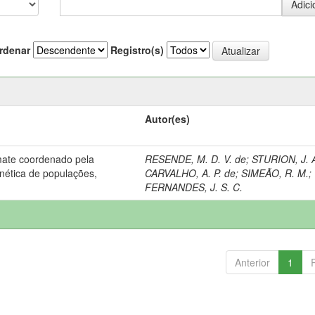
rdenar
Registro(s)
Autor(es)
ate coordenado pela
RESENDE, M. D. V. de
;
STURION, J. 
nética de populações,
CARVALHO, A. P. de
;
SIMEÃO, R. M.
;
FERNANDES, J. S. C.
Anterior
1