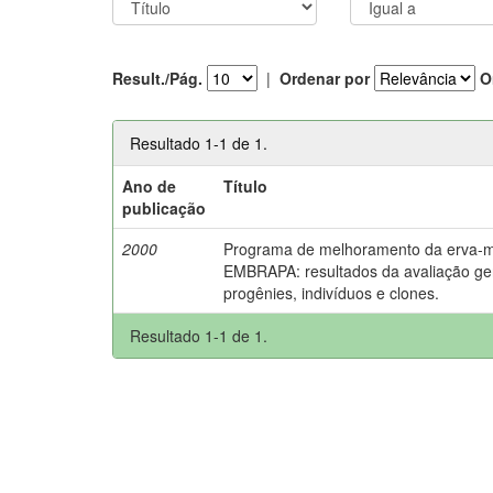
Result./Pág.
|
Ordenar por
O
Resultado 1-1 de 1.
Ano de
Título
publicação
2000
Programa de melhoramento da erva-m
EMBRAPA: resultados da avaliação ge
progênies, indivíduos e clones.
Resultado 1-1 de 1.