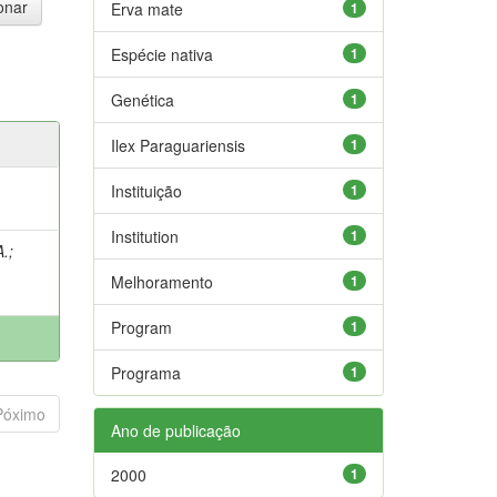
Erva mate
1
Espécie nativa
1
Genética
1
Ilex Paraguariensis
1
Instituição
1
Institution
1
A.
;
Melhoramento
1
Program
1
Programa
1
Póximo
Ano de publicação
2000
1