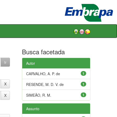
Busca facetada
Autor
CARVALHO, A. P. de
1
RESENDE, M. D. V. de
1
SIMEÃO, R. M.
1
Assunto