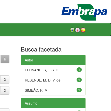
Busca facetada
Autor
FERNANDES, J. S. C.
1
RESENDE, M. D. V. de
1
SIMEÃO, R. M.
1
Assunto