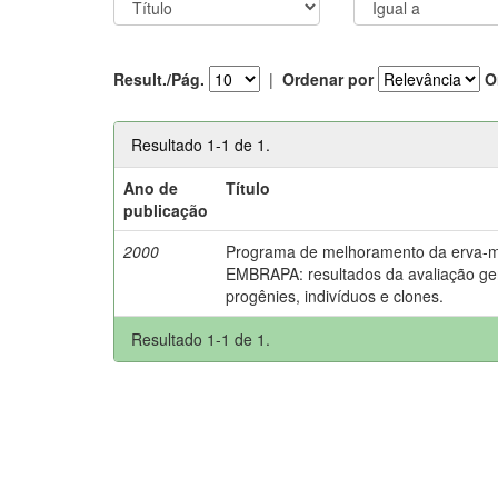
Result./Pág.
|
Ordenar por
O
Resultado 1-1 de 1.
Ano de
Título
publicação
2000
Programa de melhoramento da erva-m
EMBRAPA: resultados da avaliação ge
progênies, indivíduos e clones.
Resultado 1-1 de 1.