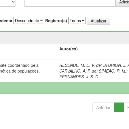
rdenar
Registro(s)
Autor(es)
ate coordenado pela
RESENDE, M. D. V. de
;
STURION, J. 
nética de populações,
CARVALHO, A. P. de
;
SIMEÃO, R. M.
;
FERNANDES, J. S. C.
Anterior
1