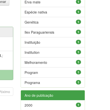
Erva mate
1
Espécie nativa
1
Genética
1
Ilex Paraguariensis
1
Instituição
1
Institution
1
A.
;
Melhoramento
1
Program
1
Programa
1
Póximo
Ano de publicação
2000
1