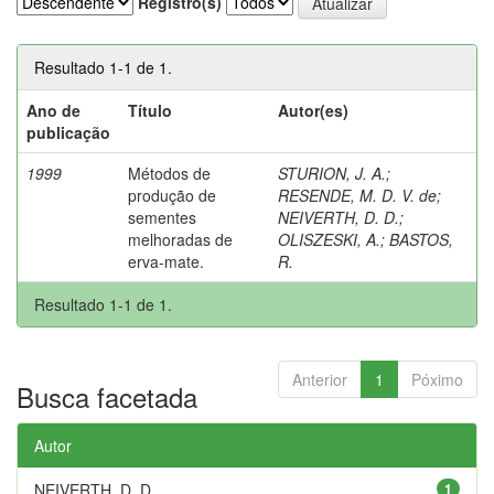
Registro(s)
Resultado 1-1 de 1.
Ano de
Título
Autor(es)
publicação
1999
Métodos de
STURION, J. A.
;
produção de
RESENDE, M. D. V. de
;
sementes
NEIVERTH, D. D.
;
melhoradas de
OLISZESKI, A.
;
BASTOS,
erva-mate.
R.
Resultado 1-1 de 1.
Anterior
1
Póximo
Busca facetada
Autor
NEIVERTH, D. D.
1