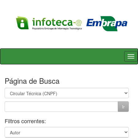
Skip
navigation
Página de Busca
Filtros correntes: