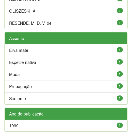
OLISZESKI, A.
1
RESENDE, M. D. V. de
1
Assunto
Erva mate
1
Espécie nativa
1
Muda
1
Propagação
1
Semente
1
Ano de publicação
1999
1