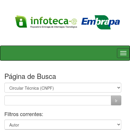
Skip
navigation
Página de Busca
Filtros correntes: