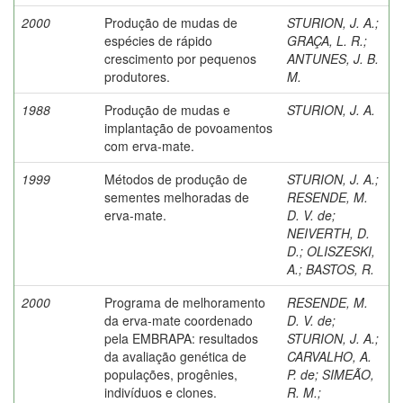
2000
Produção de mudas de
STURION, J. A.
;
espécies de rápido
GRAÇA, L. R.
;
crescimento por pequenos
ANTUNES, J. B.
produtores.
M.
1988
Produção de mudas e
STURION, J. A.
implantação de povoamentos
com erva-mate.
1999
Métodos de produção de
STURION, J. A.
;
sementes melhoradas de
RESENDE, M.
erva-mate.
D. V. de
;
NEIVERTH, D.
D.
;
OLISZESKI,
A.
;
BASTOS, R.
2000
Programa de melhoramento
RESENDE, M.
da erva-mate coordenado
D. V. de
;
pela EMBRAPA: resultados
STURION, J. A.
;
da avaliação genética de
CARVALHO, A.
populações, progênies,
P. de
;
SIMEÃO,
indivíduos e clones.
R. M.
;