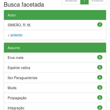
Anterior
1
Póximo
Busca facetada
Autor
SIMEÃO, R. M.
1
< anterior
Assunto
Erva mate
5
Espécie nativa
5
Ilex Paraguariensis
4
Muda
3
Propagação
3
Integração
2