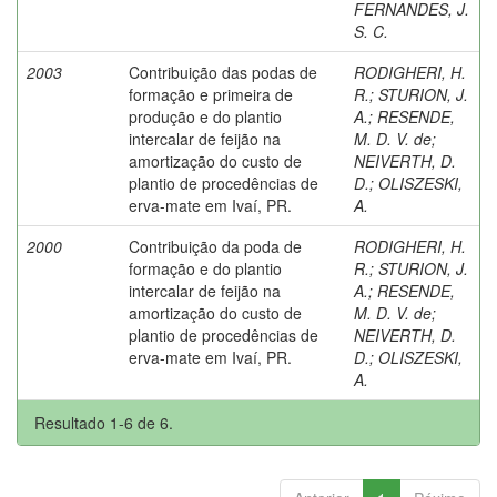
FERNANDES, J.
S. C.
2003
Contribuição das podas de
RODIGHERI, H.
formação e primeira de
R.
;
STURION, J.
produção e do plantio
A.
;
RESENDE,
intercalar de feijão na
M. D. V. de
;
amortização do custo de
NEIVERTH, D.
plantio de procedências de
D.
;
OLISZESKI,
erva-mate em Ivaí, PR.
A.
2000
Contribuição da poda de
RODIGHERI, H.
formação e do plantio
R.
;
STURION, J.
intercalar de feijão na
A.
;
RESENDE,
amortização do custo de
M. D. V. de
;
plantio de procedências de
NEIVERTH, D.
erva-mate em Ivaí, PR.
D.
;
OLISZESKI,
A.
Resultado 1-6 de 6.