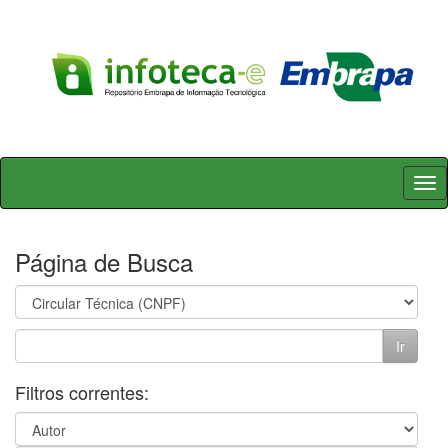
Skip
navigation
Página de Busca
Filtros correntes: