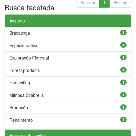
Anterior
1
Póximo
Busca facetada
Assunto
Bracatinga
1
Espécie nativa
1
Exploração Florestal
1
Forest products
1
Harvesting
1
Mimosa Scabrella
1
Produção
1
Rendimento
1
Ano de publicação