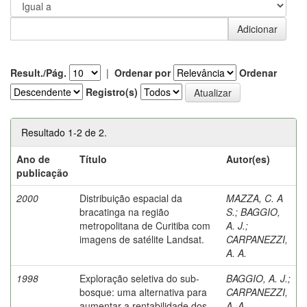
Result./Pág.
|
Ordenar por
Ordenar
Registro(s)
Resultado 1-2 de 2.
Ano de
Título
Autor(es)
publicação
2000
Distribuição espacial da
MAZZA, C. A
bracatinga na região
S.
;
BAGGIO,
metropolitana de Curitiba com
A. J.
;
imagens de satélite Landsat.
CARPANEZZI,
A. A.
1998
Exploração seletiva do sub-
BAGGIO, A. J.
;
bosque: uma alternativa para
CARPANEZZI,
aumentar a rentabilidade dos
A. A.