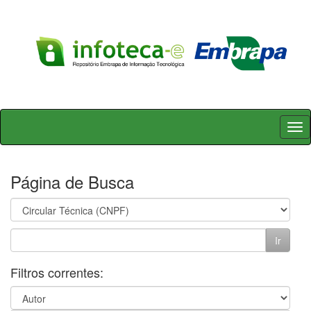
Skip
navigation
Página de Busca
Filtros correntes: