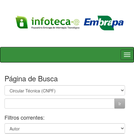
Skip
navigation
Página de Busca
Filtros correntes: