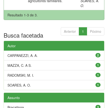
agricultores familiares.
SOARES, A.
O.
Resultado 1-3 de 3.
Anterior
1
Póximo
Busca facetada
Autor
CARPANEZZI, A. A.
2
MAZZA, C. A S.
1
RADOMSKI, M. I.
1
SOARES, A. O.
1
Assunto
Bracatinga
3