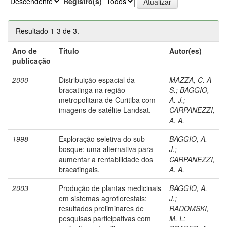
Registro(s)
Resultado 1-3 de 3.
Ano de
Título
Autor(es)
publicação
2000
Distribuição espacial da
MAZZA, C. A
bracatinga na região
S.
;
BAGGIO,
metropolitana de Curitiba com
A. J.
;
imagens de satélite Landsat.
CARPANEZZI,
A. A.
1998
Exploração seletiva do sub-
BAGGIO, A.
bosque: uma alternativa para
J.
;
aumentar a rentabilidade dos
CARPANEZZI,
bracatingais.
A. A.
2003
Produção de plantas medicinais
BAGGIO, A.
em sistemas agroflorestais:
J.
;
resultados preliminares de
RADOMSKI,
pesquisas participativas com
M. I.
;