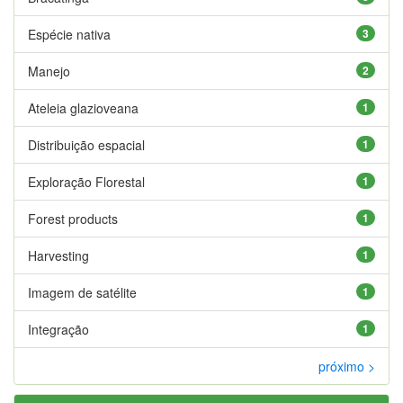
Espécie nativa
3
Manejo
2
Ateleia glazioveana
1
Distribuição espacial
1
Exploração Florestal
1
Forest products
1
Harvesting
1
Imagem de satélite
1
Integração
1
próximo >