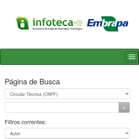
Skip
navigation
Página de Busca
Filtros correntes: