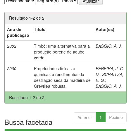
Registro(s)
Resultado 1-2 de 2.
Ano de
Título
Autor(es)
publicação
2002
Timbó: uma alternativa para a
BAGGIO, A. J.
produção perene de adubo
verde.
2000
Propriedades físicas e
PEREIRA, J. C.
químicas e rendimentos da
D.
;
SCHAITZA,
destilação seca da madeira de
E. G.
;
Grevillea robusta.
BAGGIO, A. J.
Resultado 1-2 de 2.
Anterior
1
Póximo
Busca facetada