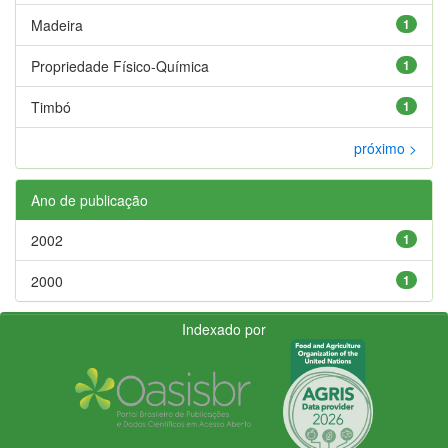
Madeira
1
Propriedade Físico-Química
1
Timbó
1
próximo >
Ano de publicação
2002
1
2000
1
Indexado por