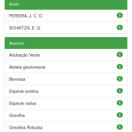
Autor
PEREIRA, J. C. D.
1
SCHAITZA, E. G.
1
Assunto
Adubação Verde
1
Ateleia glazioveana
1
Biomasa
1
Espécie exótica
1
Espécie nativa
1
Grevilha
1
Grevillea Robusta
1