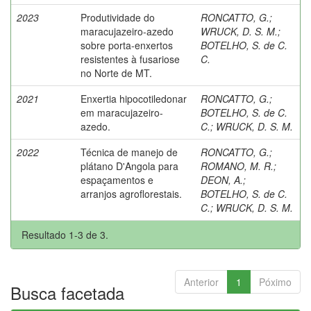
2023
Produtividade do
RONCATTO, G.
;
maracujazeiro-azedo
WRUCK, D. S. M.
;
sobre porta-enxertos
BOTELHO, S. de C.
resistentes à fusariose
C.
no Norte de MT.
2021
Enxertia hipocotiledonar
RONCATTO, G.
;
em maracujazeiro-
BOTELHO, S. de C.
azedo.
C.
;
WRUCK, D. S. M.
2022
Técnica de manejo de
RONCATTO, G.
;
plátano D'Angola para
ROMANO, M. R.
;
espaçamentos e
DEON, A.
;
arranjos agroflorestais.
BOTELHO, S. de C.
C.
;
WRUCK, D. S. M.
Resultado 1-3 de 3.
Anterior
1
Póximo
Busca facetada