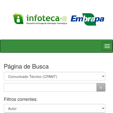
Skip
navigation
Página de Busca
Filtros correntes: