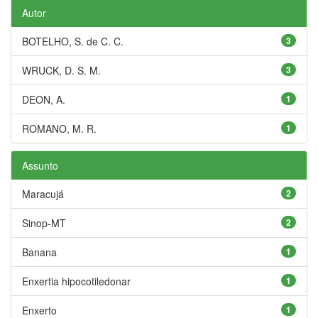
Autor
BOTELHO, S. de C. C.
3
WRUCK, D. S. M.
3
DEON, A.
1
ROMANO, M. R.
1
Assunto
Maracujá
2
Sinop-MT
2
Banana
1
Enxertia hipocotiledonar
1
Enxerto
1