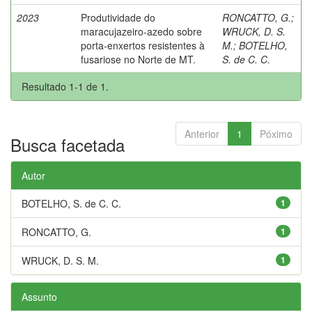
2023
Produtividade do
RONCATTO, G.
;
maracujazeiro-azedo sobre
WRUCK, D. S.
porta-enxertos resistentes à
M.
;
BOTELHO,
fusariose no Norte de MT.
S. de C. C.
Resultado 1-1 de 1.
Anterior
1
Póximo
Busca facetada
Autor
BOTELHO, S. de C. C.
1
RONCATTO, G.
1
WRUCK, D. S. M.
1
Assunto