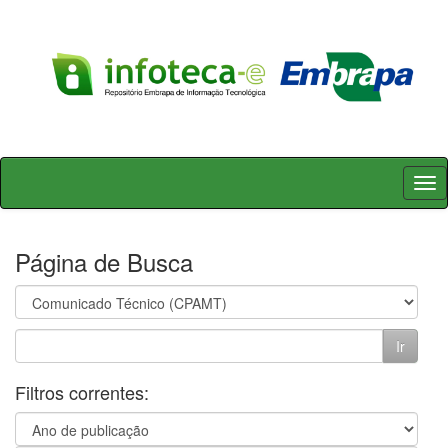
Skip
navigation
Página de Busca
Filtros correntes: