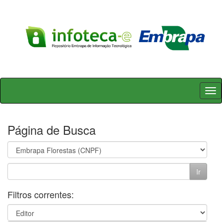
Skip
navigation
Página de Busca
Filtros correntes: