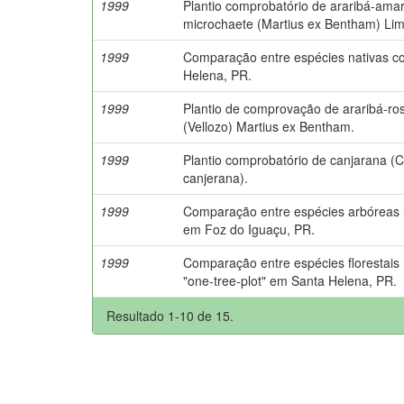
1999
Plantio comprobatório de araribá-ama
microchaete (Martius ex Bentham) Lim
1999
Comparação entre espécies nativas c
Helena, PR.
1999
Plantio de comprovação de araribá-ro
(Vellozo) Martius ex Bentham.
1999
Plantio comprobatório de canjarana (
canjerana).
1999
Comparação entre espécies arbóreas na
em Foz do Iguaçu, PR.
1999
Comparação entre espécies florestais 
"one-tree-plot" em Santa Helena, PR.
Resultado 1-10 de 15.