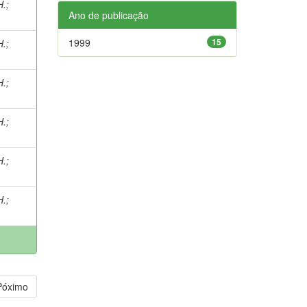
H.
;
Ano de publicação
1999
15
H.
;
H.
;
H.
;
H.
;
H.
;
Póximo