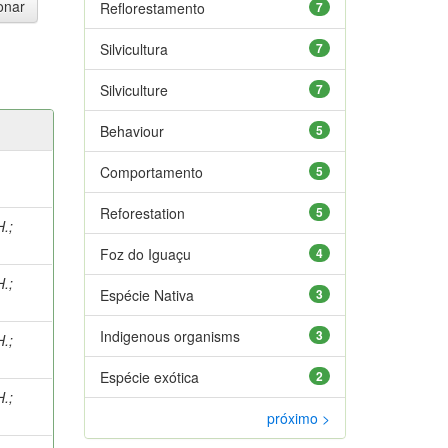
Reflorestamento
7
Silvicultura
7
Silviculture
7
Behaviour
5
Comportamento
5
Reforestation
5
H.
;
Foz do Iguaçu
4
H.
;
Espécie Nativa
3
Indigenous organisms
3
H.
;
Espécie exótica
2
H.
;
próximo >