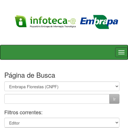
Skip
navigation
Página de Busca
Filtros correntes: