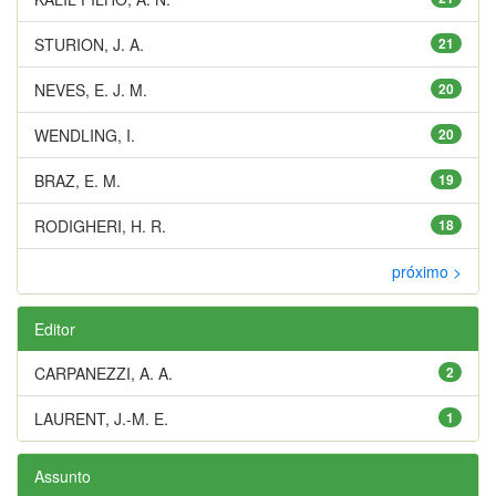
STURION, J. A.
21
NEVES, E. J. M.
20
WENDLING, I.
20
BRAZ, E. M.
19
RODIGHERI, H. R.
18
próximo >
Editor
CARPANEZZI, A. A.
2
LAURENT, J.-M. E.
1
Assunto