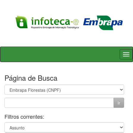
Skip
navigation
Página de Busca
Filtros correntes: