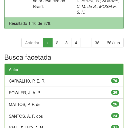
setor ervateiro do
CORRÊA, G.
;
SOARES,
Brasil.
C. M. de S.
;
MOSELE,
S. H.
Resultado 1-10 de 378.
Anterior
1
2
3
4
...
38
Póximo
Busca facetada
Autor
CARVALHO, P. E. R.
76
FOWLER, J. A. P.
26
MATTOS, P. P. de
26
SANTOS, A. F. dos
24
KALIL FILHO, A. N.
21