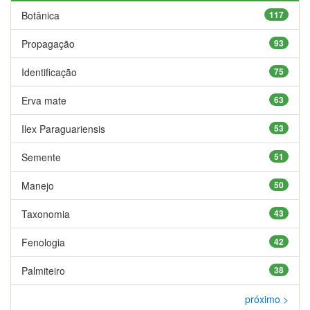
Botânica
117
Propagação
93
Identificação
75
Erva mate
63
Ilex Paraguariensis
53
Semente
51
Manejo
50
Taxonomia
43
Fenologia
42
Palmiteiro
38
próximo >