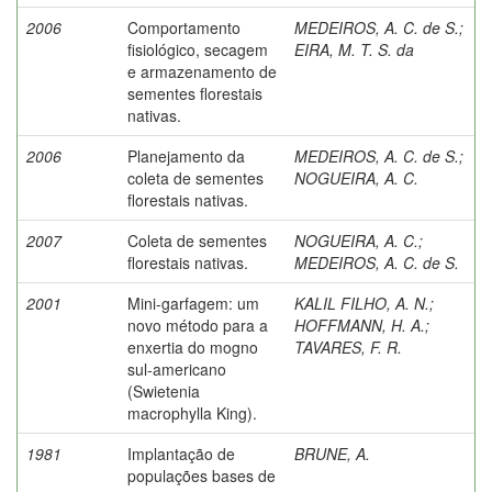
2006
Comportamento
MEDEIROS, A. C. de S.
;
fisiológico, secagem
EIRA, M. T. S. da
e armazenamento de
sementes florestais
nativas.
2006
Planejamento da
MEDEIROS, A. C. de S.
;
coleta de sementes
NOGUEIRA, A. C.
florestais nativas.
2007
Coleta de sementes
NOGUEIRA, A. C.
;
florestais nativas.
MEDEIROS, A. C. de S.
2001
Mini-garfagem: um
KALIL FILHO, A. N.
;
novo método para a
HOFFMANN, H. A.
;
enxertia do mogno
TAVARES, F. R.
sul-americano
(Swietenia
macrophylla King).
1981
Implantação de
BRUNE, A.
populações bases de