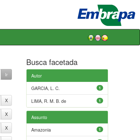
Busca facetada
Autor
GARCIA, L. C.
1
LIMA, R. M. B. de
1
Assunto
Amazonia
1