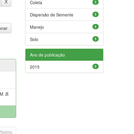
Coleta
1
Dispersão de Semente
1
Manejo
1
Solo
1
Ano de publicação
2015
1
M. B.
Póximo