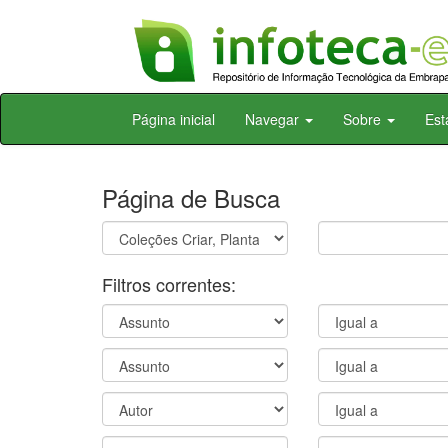
Skip
Página inicial
Navegar
Sobre
Est
navigation
Página de Busca
Filtros correntes: