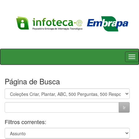
Skip
navigation
Página de Busca
Filtros correntes: