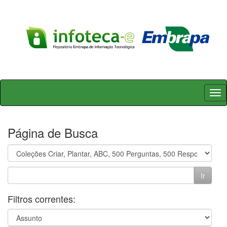
Skip
navigation
Página de Busca
Filtros correntes: