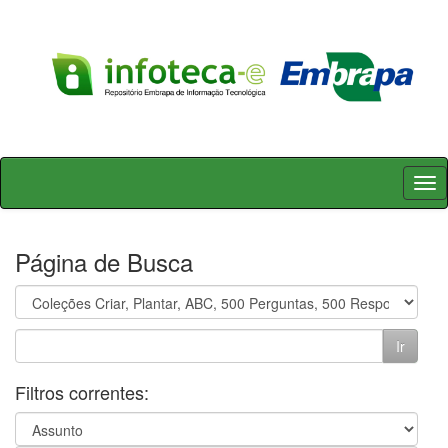
Skip
navigation
Página de Busca
Filtros correntes: