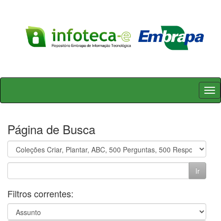
Skip
navigation
Página de Busca
Filtros correntes: