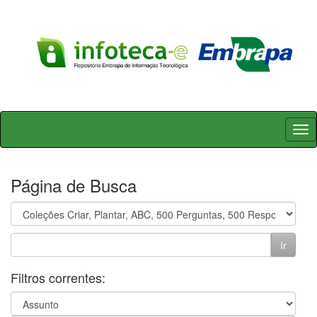
Skip
navigation
Página de Busca
Filtros correntes: