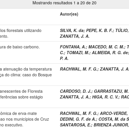
Mostrando resultados 1 a 20 de 20
Autor(es)
os florestais utilizando
SILVA, K. da
;
PEPE, K. B. F.
;
TÚLIO,
ento.
ZANATTA, J. A.
tura de baixo carbono.
FONTANA, A.
;
MACEDO, M. C. M.
;
T
C.
;
TOMAZI, M.
;
ALMEIDA, R. G. de
P. A.
na atenuação da temperatura
RACHWAL, M. F. G.
;
ZANATTA, J. A
ça do clima: caso do Bosque
anescentes de Floresta
CARDOSO, D. J.
;
GARRASTAZU, M.
nferências sobre estágio
ZANATTA, J. A.
;
HIGA, R. C. V.
;
RAC
nômica de erva-mate
RACHWAL, M. F. G.
;
ARCO-VERDE, 
aso nos municípios de Cruz
DEDINI, G. F. de A.
;
COSTA, M. da S
o executivo.
SANTAROSA, E.
;
BRIENZA JUNIOR,