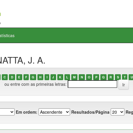
atísticas
ATTA, J. A.
C
D
E
F
G
H
I
J
K
L
M
N
O
P
Q
R
S
T
U
ou entre com as primeiras letras:
Em ordem:
Resultados/Página
Reg