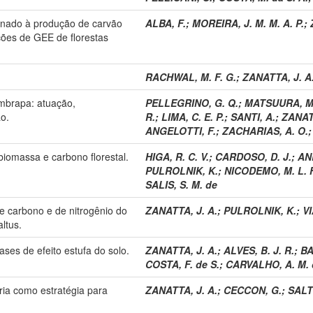
tinado à produção de carvão
ALBA, F.
;
MOREIRA, J. M. M. A. P.
;
ções de GEE de florestas
RACHWAL, M. F. G.
;
ZANATTA, J. A
Embrapa: atuação,
PELLEGRINO, G. Q.
;
MATSUURA, M. 
o.
R.
;
LIMA, C. E. P.
;
SANTI, A.
;
ZANATT
ANGELOTTI, F.
;
ZACHARIAS, A. O.
biomassa e carbono florestal.
HIGA, R. C. V.
;
CARDOSO, D. J.
;
AN
PULROLNIK, K.
;
NICODEMO, M. L. F
SALIS, S. M. de
e carbono e de nitrogênio do
ZANATTA, J. A.
;
PULROLNIK, K.
;
VI
altus.
ses de efeito estufa do solo.
ZANATTA, J. A.
;
ALVES, B. J. R.
;
BA
COSTA, F. de S.
;
CARVALHO, A. M. 
ria como estratégia para
ZANATTA, J. A.
;
CECCON, G.
;
SALT