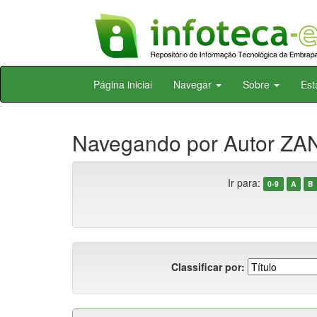
Skip
Página inicial
Navegar
Sobre
Est
navigation
Navegando por Autor ZAN
Ir para:
0-9
A
B
Classificar por: