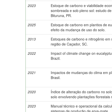
2023
Estoque de carbono e viabilidade eco
sombreada e sob pleno sol: estudo d
Bituruna, PR.
2025
Estoque de carbono em plantios de eu
efeito da mudança de uso do solo.
2013
Estoques de carbono e nitrogênio em so
região de Caçador, SC.
2022
Impact of climate change on eucalyptus
Brazil.
2021
Impactos de mudanças do clima em pla
Brasil.
2020
Índice de alteração do carbono no so
solo envolvendo plantações florestais n
2023
Manual técnico e operacional da calc
sistemas de produção de erva-mate.