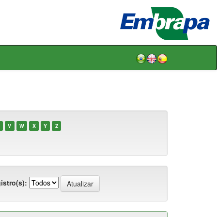
V
W
X
Y
Z
istro(s):