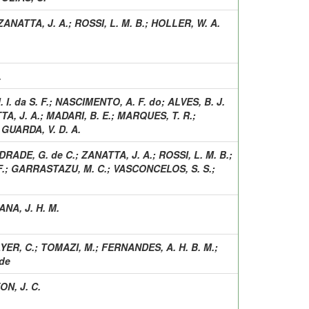
ZANATTA, J. A.
;
ROSSI, L. M. B.
;
HOLLER, W. A.
.
I. da S. F.
;
NASCIMENTO, A. F. do
;
ALVES, B. J.
A, J. A.
;
MADARI, B. E.
;
MARQUES, T. R.
;
;
GUARDA, V. D. A.
DRADE, G. de C.
;
ZANATTA, J. A.
;
ROSSI, L. M. B.
;
.
;
GARRASTAZU, M. C.
;
VASCONCELOS, S. S.
;
ANA, J. H. M.
YER, C.
;
TOMAZI, M.
;
FERNANDES, A. H. B. M.
;
de
ON, J. C.