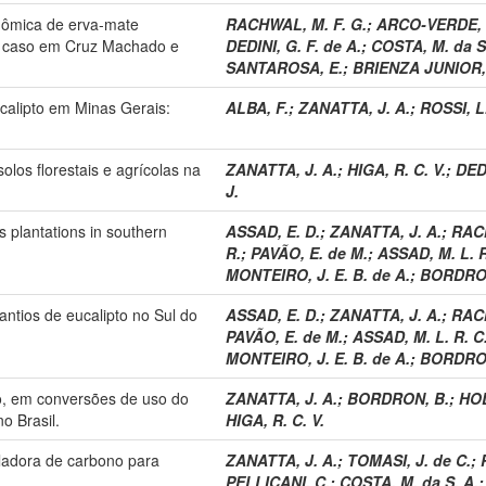
nômica de erva-mate
RACHWAL, M. F. G.
;
ARCO-VERDE, 
e caso em Cruz Machado e
DEDINI, G. F. de A.
;
COSTA, M. da S
SANTAROSA, E.
;
BRIENZA JUNIOR,
calipto em Minas Gerais:
ALBA, F.
;
ZANATTA, J. A.
;
ROSSI, L
los florestais e agrícolas na
ZANATTA, J. A.
;
HIGA, R. C. V.
;
DED
J.
 plantations in southern
ASSAD, E. D.
;
ZANATTA, J. A.
;
RACH
R.
;
PAVÃO, E. de M.
;
ASSAD, M. L. R
MONTEIRO, J. E. B. de A.
;
BORDRON
ntios de eucalipto no Sul do
ASSAD, E. D.
;
ZANATTA, J. A.
;
RACH
PAVÃO, E. de M.
;
ASSAD, M. L. R. C.
MONTEIRO, J. E. B. de A.
;
BORDRON
lo, em conversões de uso do
ZANATTA, J. A.
;
BORDRON, B.
;
HOL
o Brasil.
HIGA, R. C. V.
uladora de carbono para
ZANATTA, J. A.
;
TOMASI, J. de C.
;
PELLICANI, C.
;
COSTA, M. da S. A.