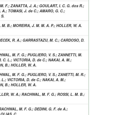
M. F.
;
ZANATTA, J. A.
;
GOULART, I. C. G. dos R.
;
. A.
;
TOMASI, J. de C.
;
AMARO, G. C.
;
 S.
. M. B.
;
MOREIRA, J. M. M. A. P.
;
HOLLER, W. A.
ECEK, R. A.
;
GARRASTAZU, M. C.
;
CARDOSO, D.
WAL, M. F. G.
;
PUGLIERO, V. S.
;
ZANNETTI, M.
. C. L.
;
VICTORIA, D. de C.
;
NAKAI, A. M.
;
, B.
;
HOLLER, W. A.
WAL, M. F. G.
;
PUGLIERO, V. S.
;
ZANETTI, M. R.
;
 L.
;
VICTORIA, D. de C.
;
NAKAI, A. M.
;
, B.
;
HOLLER, W. A.
LER, W. A.
;
RACHWAL, M. F. G.
;
ROSSI, L. M. B.
;
RACHWAL, M. F. G.
;
DEDINI, G. F. de A.
;
;
OLIAS, C.