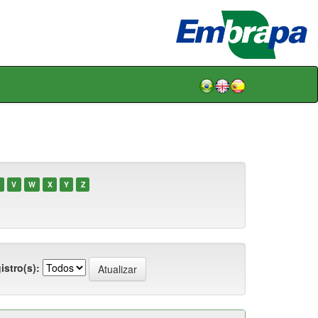
V
W
X
Y
Z
istro(s):