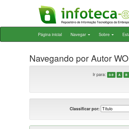
Skip
Página inicial
Navegar
Sobre
Est
navigation
Navegando por Autor W
Ir para:
0-9
A
B
Classificar por: