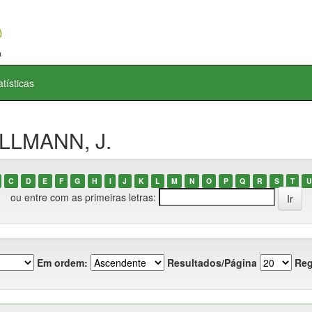
atísticas
OLLMANN, J.
C
D
E
F
G
H
I
J
K
L
M
N
O
P
Q
R
S
T
U
ou entre com as primeiras letras:
Em ordem:
Resultados/Página
Reg