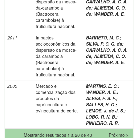
dispersão da mosca-
CARVALHO, A. C. A.
da-carambola
de
;
ALMEIDA, C. O.
(Bactrocera
de
;
WANDER, A. E.
carambolae) à
fruticultura nacional.
2011
Impactos
BARRETO, M. C.
;
socioeconômicos da
SILVA, P. C. G. da
;
dispersão da mosca-
CARVALHO, A. C. A.
da-carambola
de
;
ALMEIDA, C. O.
(Bactrocera
de
;
WANDER, A. E.
carambolae) à
fruticultura nacional.
2005
Mercado e
MARTINS, E. C.
;
comercialização dos
WANDER, A. E.
;
produtos da
ALVES, F. S. F.
;
caprinocultura e
SALLES, H. O.
;
ovinocultura de corte.
LEMOS, J. de J. S.
;
LOBO, R. N. B.
;
PINHEIRO, R. R.
Mostrando resultados 1 a 20 de 40
Próximo >