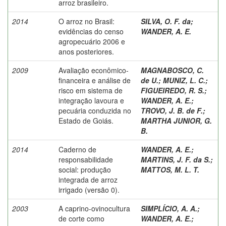
arroz brasileiro.
2014
O arroz no Brasil:
SILVA, O. F. da
;
evidências do censo
WANDER, A. E.
agropecuário 2006 e
anos posteriores.
2009
Avaliação econômico-
MAGNABOSCO, C.
financeira e análise de
de U.
;
MUNIZ, L. C.
;
risco em sistema de
FIGUEIREDO, R. S.
;
integração lavoura e
WANDER, A. E.
;
pecuária conduzida no
TROVO, J. B. de F.
;
Estado de Goiás.
MARTHA JUNIOR, G.
B.
2014
Caderno de
WANDER, A. E.
;
responsabilidade
MARTINS, J. F. da S.
;
social: produção
MATTOS, M. L. T.
integrada de arroz
irrigado (versão 0).
2003
A caprino-ovinocultura
SIMPLÍCIO, A. A.
;
de corte como
WANDER, A. E.
;