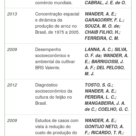
comércio mundiais.
CABRAL, J. E. de O.
2013
Concentração espacial
WANDER, A. E.
;
e dinâmica da
GARAGORRY, F. L.
;
produção de arroz no
SOUZA, M. O. de
;
Brasil, de 1975 a 2005.
CHAIB FILHO, H.
;
FERREIRA, C. M.
2009
Desempenho
LANNA, A. C.
;
SILVA,
socioeconômico e
O. F. da
;
WANDER, A.
ambiental da cultivar
E.
;
BARRIGOSSI, J.
BRS Valente.
A. F.
;
DEL PELOSO,
M. J.
2012
Diagnóstico
TOSTO, S. G.
;
socioeconômico da
WANDER, A. E.
;
cultura do feijão no
PEREIRA, L. C.
;
Brasil.
MANGABEIRA, J. A.
de C.
;
COELHO, G. C.
2009
Estudos de casos com
WANDER, A. E.
;
vista à redução do
GONTIJO NETO, A.
custo de produção do
F.
;
RICARDO, T. R.
;