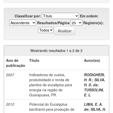
Classificar por:
Em ordem:
Resultados/Página
Registro(s):
Mostrando resultados 1 a 2 de 2
Ano de
Título
Autor(es)
publicação
2007
Indicadores de custos,
RODIGHERI,
produtividade e renda de
H. R.
;
SILVA,
plantios de eucaliptos para
H. D. da
;
energia na região de
TUSSOLINI,
Guarapuava, PR.
E. L.
2012
Potencial do Eucalyptus
LIMA, E. A.
benthamii para produção de
de
;
SILVA, H.