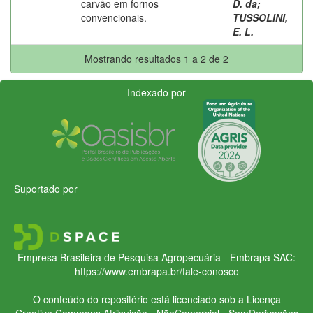
carvão em fornos
D. da
;
convencionais.
TUSSOLINI,
E. L.
Mostrando resultados 1 a 2 de 2
Indexado por
Suportado por
Empresa Brasileira de Pesquisa Agropecuária - Embrapa
SAC:
https://www.embrapa.br/fale-conosco
O conteúdo do repositório está licenciado sob a Licença
Creative Commons
Atribuição - NãoComercial - SemDerivações