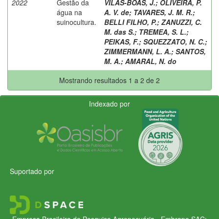
2022
Gestão da
VILAS-BOAS, J.
;
OLIVEIRA, P.
água na
A. V. de
;
TAVARES, J. M. R.
;
suinocultura.
BELLI FILHO, P.
;
ZANUZZI, C.
M. das S.
;
TREMEA, S. L.
;
PEIKAS, F.
;
SQUEZZATO, N. C.
;
ZIMMERMANN, L. A.
;
SANTOS,
M. A.
;
AMARAL, N. do
Mostrando resultados 1 a 2 de 2
Indexado por
Suportado por
Empresa Brasileira de Pesquisa Agropecuária - Embrapa
SAC: