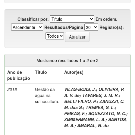
Classificar por:
Em ordem:
Resultados/Página
Registro(s):
Mostrando resultados 1 a 2 de 2
Ano de
Título
Autor(es)
publicação
2016
Gestão da
VILAS-BOAS, J.
;
OLIVEIRA, P.
água na
A. V. de
;
TAVARES, J. M. R.
;
suinocultura.
BELLI FILHO, P.
;
ZANUZZI, C.
M. das S.
;
TREMEA, S. L.
;
PEIKAS, F.
;
SQUEZZATO, N. C.
;
ZIMMERMANN, L. A.
;
SANTOS,
M. A.
;
AMARAL, N. do