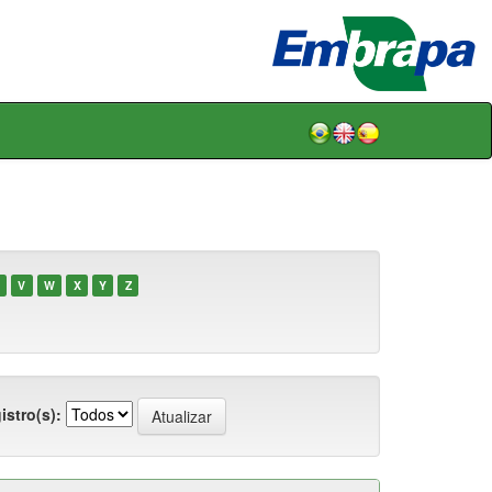
V
W
X
Y
Z
istro(s):