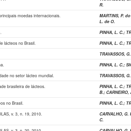
R.
rincipais moedas internacionais.
MARTINS, P. do
L. de O.
.
PINHA, L. C.
;
TR
 lácteos no Brasil.
PINHA, L. C.
;
TR
TRAVASSOS, G. 
na.
PINHA, L. C.
;
SI
dade no setor lácteo mundial.
TRAVASSOS, G. 
de brasileira de lácteos.
PINHA, L. C.
;
TR
B.
;
CARNEIRO, A
s no Brasil.
PINHA, L. C.
;
TR
S, v. 3, n. 19, 2010.
CARVALHO, G. 
C.
S, v. 3, n. 20, 2010.
CARVALHO, G. 