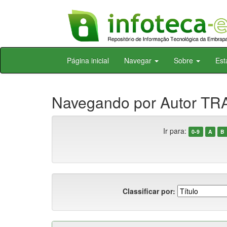
Skip
Página inicial
Navegar
Sobre
Est
navigation
Navegando por Autor TR
Ir para:
0-9
A
B
Classificar por: