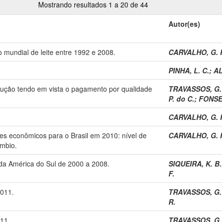
Mostrando resultados 1 a 20 de 44
Autor(es)
 mundial de leite entre 1992 e 2008.
CARVALHO, G. 
PINHA, L. C.
;
AL
dução tendo em vista o pagamento por qualidade
TRAVASSOS, G. 
P. do C.
;
FONSEC
CARVALHO, G. 
es econômicos para o Brasil em 2010: nível de
CARVALHO, G. 
âmbio.
 da América do Sul de 2000 a 2008.
SIQUEIRA, K. B.
F.
2011.
TRAVASSOS, G. 
R.
11.
TRAVASSOS, G. 