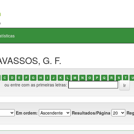
atísticas
AVASSOS, G. F.
C
D
E
F
G
H
I
J
K
L
M
N
O
P
Q
R
S
T
U
ou entre com as primeiras letras:
Em ordem:
Resultados/Página
Reg