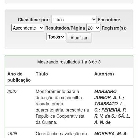
Classificar por:
Em ordem:
Resultados/Página
Registro(s):
Mostrando resultados 1 a 3 de 3
Ano de
Título
Autor(es)
publicação
2007
Monitoramento para a
MARSARO
detecção da cochonilha-
JUNIOR, A. L.
;
rosada, praga
TRASSATO, L.
quarentenária, presente na
C.
;
PEREIRA, P.
República Cooperativista
R. V. da S.
;
SÁ, L.
da Guiana.
A. N. de
1998
Ocorrência e avaliação do
MOREIRA, M. A.