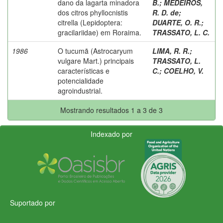
dano da lagarta minadora
B.
;
MEDEIROS,
dos citros phyllocnistis
R. D. de
;
citrella (Lepidoptera:
DUARTE, O. R.
;
gracilariidae) em Roraima.
TRASSATO, L. C.
1986
O tucumã (Astrocaryum
LIMA, R. R.
;
vulgare Mart.) principais
TRASSATO, L.
características e
C.
;
COELHO, V.
potencialidade
agroindustrial.
Mostrando resultados 1 a 3 de 3
Indexado por
Suportado por