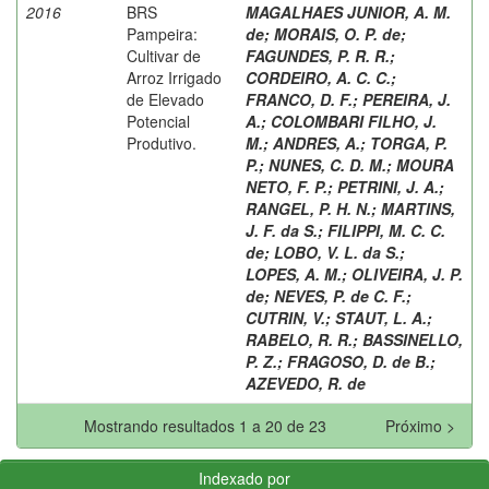
2016
BRS
MAGALHAES JUNIOR, A. M.
Pampeira:
de
;
MORAIS, O. P. de
;
Cultivar de
FAGUNDES, P. R. R.
;
Arroz Irrigado
CORDEIRO, A. C. C.
;
de Elevado
FRANCO, D. F.
;
PEREIRA, J.
Potencial
A.
;
COLOMBARI FILHO, J.
Produtivo.
M.
;
ANDRES, A.
;
TORGA, P.
P.
;
NUNES, C. D. M.
;
MOURA
NETO, F. P.
;
PETRINI, J. A.
;
RANGEL, P. H. N.
;
MARTINS,
J. F. da S.
;
FILIPPI, M. C. C.
de
;
LOBO, V. L. da S.
;
LOPES, A. M.
;
OLIVEIRA, J. P.
de
;
NEVES, P. de C. F.
;
CUTRIN, V.
;
STAUT, L. A.
;
RABELO, R. R.
;
BASSINELLO,
P. Z.
;
FRAGOSO, D. de B.
;
AZEVEDO, R. de
Mostrando resultados 1 a 20 de 23
Próximo >
Indexado por