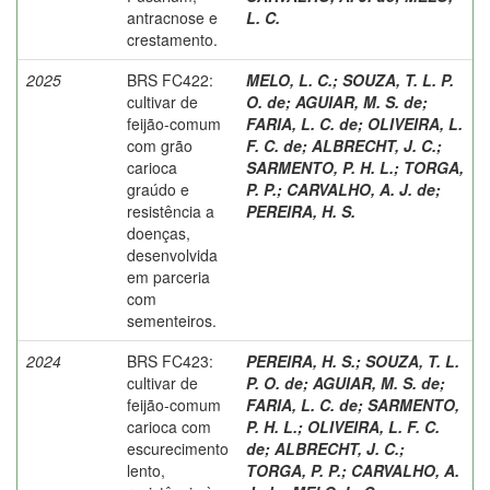
antracnose e
L. C.
crestamento.
2025
BRS FC422:
MELO, L. C.
;
SOUZA, T. L. P.
cultivar de
O. de
;
AGUIAR, M. S. de
;
feijão-comum
FARIA, L. C. de
;
OLIVEIRA, L.
com grão
F. C. de
;
ALBRECHT, J. C.
;
carioca
SARMENTO, P. H. L.
;
TORGA,
graúdo e
P. P.
;
CARVALHO, A. J. de
;
resistência a
PEREIRA, H. S.
doenças,
desenvolvida
em parceria
com
sementeiros.
2024
BRS FC423:
PEREIRA, H. S.
;
SOUZA, T. L.
cultivar de
P. O. de
;
AGUIAR, M. S. de
;
feijão-comum
FARIA, L. C. de
;
SARMENTO,
carioca com
P. H. L.
;
OLIVEIRA, L. F. C.
escurecimento
de
;
ALBRECHT, J. C.
;
lento,
TORGA, P. P.
;
CARVALHO, A.