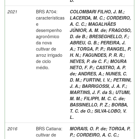
2021
BRS A704:
COLOMBARI FILHO, J. M.
;
características
LACERDA, M. C.
;
CORDEIRO,
e
A. C. C.
;
MAGALHÃES
desempenho
JÚNIOR, A. M. de
;
FRAGOSO,
agronômico
D. de B.
;
BRESEGHELLO, F.
;
da nova
ABREU, G. B.
;
PEREIRA, J.
cultivar de
A.
;
TORGA, P. P.
;
RANGEL, P.
arroz irrigado
H. N.
;
FAGUNDES, P. R. R.
;
de ciclo
NEVES, P. de C. F.
;
MOURA
médio.
NETO, F. P.
;
CASTRO, A. P.
de
;
ANDRES, A.
;
NUNES, C.
D. M.
;
FURTINI, I. V.
;
PETRINI,
J. A.
;
BARRIGOSSI, J. A. F.
;
MARTINS, J. F. da S.
;
UTUMI,
M. M.
;
FILIPPI, M. C. C. de
;
BASSINELLO, P. Z.
;
BORBA,
T. C. de O.
;
SILVA-LOBO, V.
L.
2016
BRS Catiana:
MORAIS, O. P. de
;
TORGA, P.
cultivar de
P.
;
CORDEIRO, A. C. C.
;