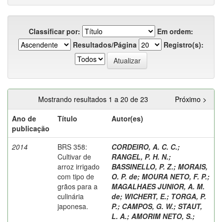
Classificar por:
Em ordem:
Resultados/Página
Registro(s):
Mostrando resultados 1 a 20 de 23
Próximo >
Ano de
Título
Autor(es)
publicação
2014
BRS 358:
CORDEIRO, A. C. C.
;
Cultivar de
RANGEL, P. H. N.
;
arroz irrigado
BASSINELLO, P. Z.
;
MORAIS,
com tipo de
O. P. de
;
MOURA NETO, F. P.
;
grãos para a
MAGALHAES JUNIOR, A. M.
culinária
de
;
WICHERT, E.
;
TORGA, P.
japonesa.
P.
;
CAMPOS, G. W.
;
STAUT,
L. A.
;
AMORIM NETO, S.
;