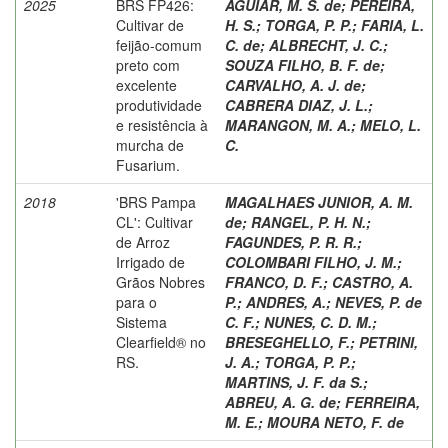
2025
BRS FP426:
AGUIAR, M. S. de
;
PEREIRA,
Cultivar de
H. S.
;
TORGA, P. P.
;
FARIA, L.
feijão-comum
C. de
;
ALBRECHT, J. C.
;
preto com
SOUZA FILHO, B. F. de
;
excelente
CARVALHO, A. J. de
;
produtividade
CABRERA DIAZ, J. L.
;
e resistência à
MARANGON, M. A.
;
MELO, L.
murcha de
C.
Fusarium.
2018
'BRS Pampa
MAGALHAES JUNIOR, A. M.
CL': Cultivar
de
;
RANGEL, P. H. N.
;
de Arroz
FAGUNDES, P. R. R.
;
Irrigado de
COLOMBARI FILHO, J. M.
;
Grãos Nobres
FRANCO, D. F.
;
CASTRO, A.
para o
P.
;
ANDRES, A.
;
NEVES, P. de
Sistema
C. F.
;
NUNES, C. D. M.
;
Clearfield® no
BRESEGHELLO, F.
;
PETRINI,
RS.
J. A.
;
TORGA, P. P.
;
MARTINS, J. F. da S.
;
ABREU, A. G. de
;
FERREIRA,
M. E.
;
MOURA NETO, F. de