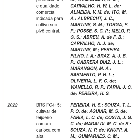
e qualidade
CARVALHO, H. W. L. de
;
comercial
ALMEIDA, V. M. de
;
ITO, M.
indicada para
A.
;
ALBRECHT, J. C.
;
cultivo sob
MARTINS, S. M.
;
TORGA, P.
pivô central.
P.
;
POSSE, S. C. P.
;
MELO, P.
G. S.
;
ABREU, A. de F. B.
;
CARVALHO, A. J. de
;
MARTINS, M.
;
PEREIRA
FILHO, I. A.
;
BRAZ, A. J. B.
P.
;
CABRERA DIAZ, J. L.
;
MARANGON, M. A.
;
SARMENTO, P. H. L.
;
OLIVEIRA, L. F. C. de
;
VIANELLO, R. P.
;
FARIA, J. C.
de
;
PEREIRA, H. S.
2022
BRS FC415:
PEREIRA, H. S.
;
SOUZA, T. L.
cultivar de
P. O. de
;
AGUIAR, M. S. de
;
feijoeiro-
FARIA, L. C. de
;
COSTA, J. G.
comum
C. da
;
MAGALDI, M. C. de S.
;
carioca com
SOUZA, N. P. de
;
KNUPP, A.
alta
M.
;
GUIMARAES, C. M.
;