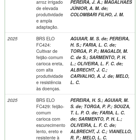
arroz irrigado
PEREIRA, J. A.
;
MAGALHAES
de elevada
JÚNIOR, A. M. de
;
produtividade
COLOMBARI FILHO, J. M.
e ampla
adaptação.
2025
BRS ELO
AGUIAR, M. S. de
;
PEREIRA,
FC424:
H. S.
;
FARIA, L. C. de
;
Cultivar de
TORGA, P. P.
;
MAGALDI, M.
feijão-comum
C. de S.
;
SARMENTO, P. H.
carioca ereta,
L.
;
OLIVEIRA, L. F. C. de
;
com alta
ALBRECHT, J. C.
;
produtividade
CARVALHO, A. J. de
;
MELO,
e resistência
L. C.
às doenças.
2025
BRS ELO
PEREIRA, H. S.
;
AGUIAR, M.
FC429: feijão-
S. de
;
TORGA, P. P.
;
SOUZA,
comum
T. L. P. O. de
;
FARIA, L. C.
carioca com
de
;
SARMENTO, P. H. L.
;
escurecimento
OLIVEIRA, L. F. C. de
;
lento, ereto e
ALBRECHT, J. C.
;
VIANELLO,
resistente à
R. P.
;
MELO, L. C.