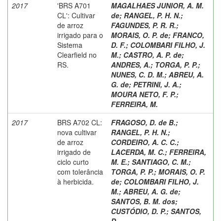
2017
'BRS A701
MAGALHAES JUNIOR, A. M.
CL': Cultivar
de
;
RANGEL, P. H. N.
;
de arroz
FAGUNDES, P. R. R.
;
irrigado para o
MORAIS, O. P. de
;
FRANCO,
Sistema
D. F.
;
COLOMBARI FILHO, J.
Clearfield no
M.
;
CASTRO, A. P. de
;
RS.
ANDRES, A.
;
TORGA, P. P.
;
NUNES, C. D. M.
;
ABREU, A.
G. de
;
PETRINI, J. A.
;
MOURA NETO, F. P.
;
FERREIRA, M.
2017
BRS A702 CL:
FRAGOSO, D. de B.
;
nova cultivar
RANGEL, P. H. N.
;
de arroz
CORDEIRO, A. C. C.
;
irrigado de
LACERDA, M. C.
;
FERREIRA,
ciclo curto
M. E.
;
SANTIAGO, C. M.
;
com tolerância
TORGA, P. P.
;
MORAIS, O. P.
à herbicida.
de
;
COLOMBARI FILHO, J.
M.
;
ABREU, A. G. de
;
SANTOS, B. M. dos
;
CUSTÓDIO, D. P.
;
SANTOS,
D.