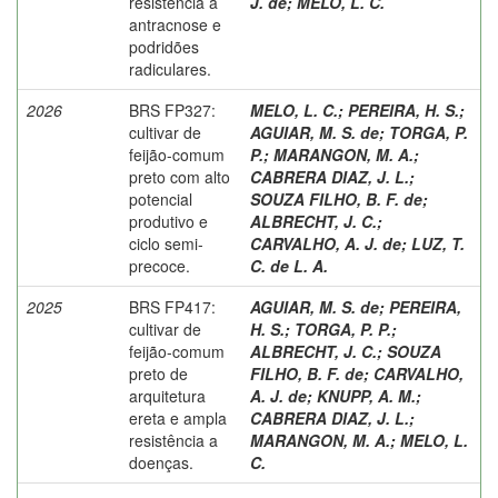
resistência à
J. de
;
MELO, L. C.
antracnose e
podridões
radiculares.
2026
BRS FP327:
MELO, L. C.
;
PEREIRA, H. S.
;
cultivar de
AGUIAR, M. S. de
;
TORGA, P.
feijão-comum
P.
;
MARANGON, M. A.
;
preto com alto
CABRERA DIAZ, J. L.
;
potencial
SOUZA FILHO, B. F. de
;
produtivo e
ALBRECHT, J. C.
;
ciclo semi-
CARVALHO, A. J. de
;
LUZ, T.
precoce.
C. de L. A.
2025
BRS FP417:
AGUIAR, M. S. de
;
PEREIRA,
cultivar de
H. S.
;
TORGA, P. P.
;
feijão-comum
ALBRECHT, J. C.
;
SOUZA
preto de
FILHO, B. F. de
;
CARVALHO,
arquitetura
A. J. de
;
KNUPP, A. M.
;
ereta e ampla
CABRERA DIAZ, J. L.
;
resistência a
MARANGON, M. A.
;
MELO, L.
doenças.
C.