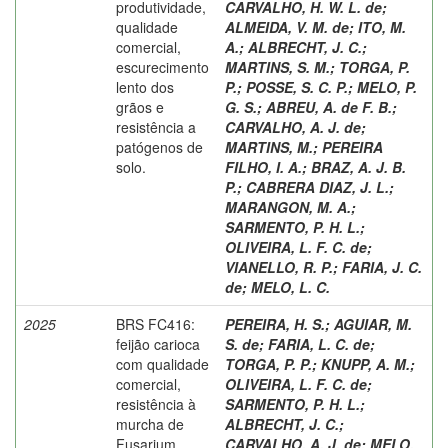
produtividade,
CARVALHO, H. W. L. de
;
qualidade
ALMEIDA, V. M. de
;
ITO, M.
comercial,
A.
;
ALBRECHT, J. C.
;
escurecimento
MARTINS, S. M.
;
TORGA, P.
lento dos
P.
;
POSSE, S. C. P.
;
MELO, P.
grãos e
G. S.
;
ABREU, A. de F. B.
;
resistência a
CARVALHO, A. J. de
;
patógenos de
MARTINS, M.
;
PEREIRA
solo.
FILHO, I. A.
;
BRAZ, A. J. B.
P.
;
CABRERA DIAZ, J. L.
;
MARANGON, M. A.
;
SARMENTO, P. H. L.
;
OLIVEIRA, L. F. C. de
;
VIANELLO, R. P.
;
FARIA, J. C.
de
;
MELO, L. C.
2025
BRS FC416:
PEREIRA, H. S.
;
AGUIAR, M.
feijão carioca
S. de
;
FARIA, L. C. de
;
com qualidade
TORGA, P. P.
;
KNUPP, A. M.
;
comercial,
OLIVEIRA, L. F. C. de
;
resistência à
SARMENTO, P. H. L.
;
murcha de
ALBRECHT, J. C.
;
Fusarium,
CARVALHO, A. J. de
;
MELO,