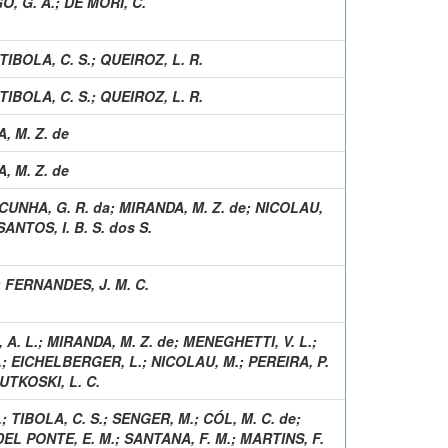
, G. A.
;
DE MORI, C.
TIBOLA, C. S.
;
QUEIROZ, L. R.
TIBOLA, C. S.
;
QUEIROZ, L. R.
, M. Z. de
, M. Z. de
CUNHA, G. R. da
;
MIRANDA, M. Z. de
;
NICOLAU,
SANTOS, I. B. S. dos S.
;
FERNANDES, J. M. C.
A. L.
;
MIRANDA, M. Z. de
;
MENEGHETTI, V. L.
;
.
;
EICHELBERGER, L.
;
NICOLAU, M.
;
PEREIRA, P.
UTKOSKI, L. C.
.
;
TIBOLA, C. S.
;
SENGER, M.
;
CÓL, M. C. de
;
DEL PONTE, E. M.
;
SANTANA, F. M.
;
MARTINS, F.