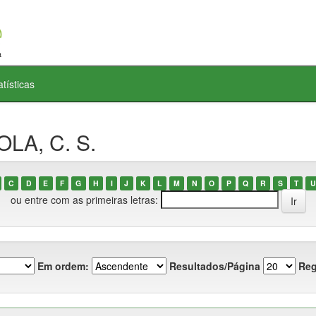
atísticas
OLA, C. S.
C
D
E
F
G
H
I
J
K
L
M
N
O
P
Q
R
S
T
U
ou entre com as primeiras letras:
Em ordem:
Resultados/Página
Reg