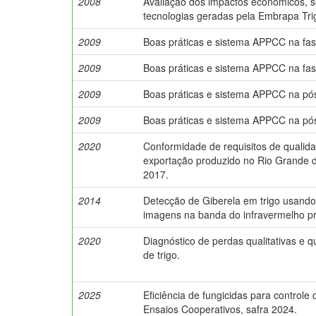
2008
Avaliação dos impactos econômicos, s
tecnologias geradas pela Embrapa Tri
2009
Boas práticas e sistema APPCC na fase
2009
Boas práticas e sistema APPCC na fase
2009
Boas práticas e sistema APPCC na pós-
2009
Boas práticas e sistema APPCC na pós-
2020
Conformidade de requisitos de qualida
exportação produzido no Rio Grande d
2017.
2014
Detecção de Giberela em trigo usando
imagens na banda do infravermelho p
2020
Diagnóstico de perdas qualitativas e 
de trigo.
2025
Eficiência de fungicidas para controle
Ensaios Cooperativos, safra 2024.