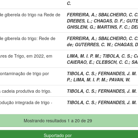
C.
 de giberela do trigo na Rede de
FERREIRA, A.
;
SBALCHEIRO, C. C
DREBES, L.
;
CHAGAS, D. F.
;
GUTE
GHISLENI, G.
;
MARTINS, F. C.
;
DE
de giberela do trigo: Rede de
FERREIRA, A.
;
SBALCHEIRO, C. C
de
;
GUTERRES, C. W.
;
CHAGAS, D.
ares de Trigo, em 2022, em
LIMA, M. I. P. M.
;
TIBOLA, C. S.
;
C
CAIERAO, E.
;
CLEBSCH, C. C.
;
SA
contaminação de trigo por
TIBOLA, C. S.
;
FERNANDES, J. M. 
P.
;
LIMA, M. I. P. M.
;
PAVAN, W.
 cadeia produtiva do trigo.
TIBOLA, C. S.
;
FERNANDES, J. M. 
odução integrada de trigo -
TIBOLA, C. S.
;
FERNANDES, J. M. 
Mostrando resultados 1 a 20 de 29
Suportado por