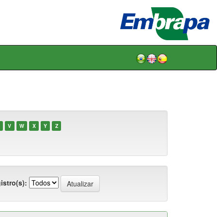
V
W
X
Y
Z
istro(s):