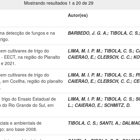
Mostrando resultados 1 a 20 de 29
Autor(es)
 na detecção de fungos e na
BARBEDO, J. G. A.
;
TIBOLA, C. S.
rigo.
em cultivares de trigo do
LIMA, M. I. P. M.
;
TIBOLA, C. S.
;
C
 - EECT, na região do Planalto
CAIERAO, E.
;
CLEBSCH, C. C.
;
KO
 e 2021.
em cultivares de trigo do
LIMA, M. I. P. M.
;
TIBOLA, C. S.
;
PI
, em Coxilha, região do planalto
CAIERAO, E.
;
CLEBSCH, C. C.
;
CE
.
 trigo do Ensaio Estadual de
LIMA, M. I. P. M.
;
TIBOLA, C. S.
;
S
io do Rio Grande do Sul, em
L.
;
CAIERAO, E.
;
SCHMITZ, D.
ciais e ambientais de
TIBOLA, C. S.
;
SANTI, A.
;
DALMAGO
go: ano base 2008.