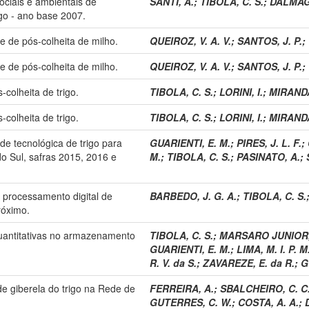
ociais e ambientais de
SANTI, A.
;
TIBOLA, C. S.
;
DALMAGO
go - ano base 2007.
 de pós-colheita de milho.
QUEIROZ, V. A. V.
;
SANTOS, J. P.
;
 de pós-colheita de milho.
QUEIROZ, V. A. V.
;
SANTOS, J. P.
;
colheita de trigo.
TIBOLA, C. S.
;
LORINI, I.
;
MIRANDA
colheita de trigo.
TIBOLA, C. S.
;
LORINI, I.
;
MIRANDA
de tecnológica de trigo para
GUARIENTI, E. M.
;
PIRES, J. L. F.
;
o Sul, safras 2015, 2016 e
M.
;
TIBOLA, C. S.
;
PASINATO, A.
;
 processamento digital de
BARBEDO, J. G. A.
;
TIBOLA, C. S.
róximo.
quantitativas no armazenamento
TIBOLA, C. S.
;
MARSARO JUNIOR, 
GUARIENTI, E. M.
;
LIMA, M. I. P. M
R. V. da S.
;
ZAVAREZE, E. da R.
;
G
 de giberela do trigo na Rede de
FERREIRA, A.
;
SBALCHEIRO, C. C
GUTERRES, C. W.
;
COSTA, A. A.
;