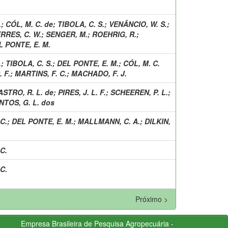
.
;
CÓL, M. C. de
;
TIBOLA, C. S.
;
VENÂNCIO, W. S.
;
RRES, C. W.
;
SENGER, M.
;
ROEHRIG, R.
;
L PONTE, E. M.
.
;
TIBOLA, C. S.
;
DEL PONTE, E. M.
;
CÓL, M. C.
 F.
;
MARTINS, F. C.
;
MACHADO, F. J.
ASTRO, R. L. de
;
PIRES, J. L. F.
;
SCHEEREN, P. L.
;
NTOS, G. L. dos
C.
;
DEL PONTE, E. M.
;
MALLMANN, C. A.
;
DILKIN,
C.
C.
Próximo >
Empresa Brasileira de Pesquisa Agropecuária -