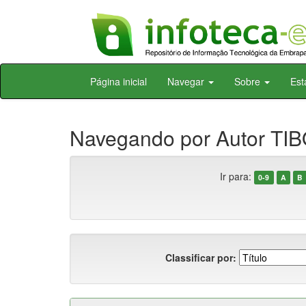
Skip
Página inicial
Navegar
Sobre
Est
navigation
Navegando por Autor TIB
Ir para:
0-9
A
B
Classificar por: