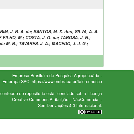
IM, J. R. A. de
;
SANTOS, M. X. dos
;
SILVA, A. A.
 FILHO, M.
;
COSTA, J. G. da
;
TABOSA, J. N.
;
de M. B.
;
TAVARES, J. A.
;
MACEDO, J. J. G.
;
Empresa Brasileira de Pesquisa Agropecuária -
Embrapa
SAC:
https://www.embrapa.br/fale-conosco
conteúdo do repositório está licenciado sob a Licença
Creative Commons
Atribuição - NãoComercial -
SemDerivações 4.0 Internacional.