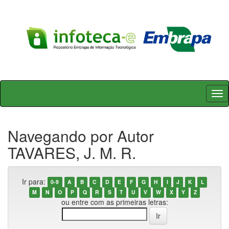
Skip
navigation
Navegando por Autor
TAVARES, J. M. R.
Ir para:
0-9
A
B
C
D
E
F
G
H
I
J
K
L
M
N
O
P
Q
R
S
T
U
V
W
X
Y
Z
ou entre com as primeiras letras: