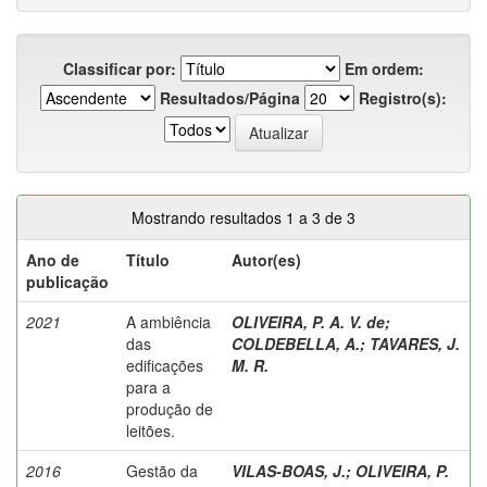
Classificar por:
Em ordem:
Resultados/Página
Registro(s):
Mostrando resultados 1 a 3 de 3
Ano de
Título
Autor(es)
publicação
2021
A ambiência
OLIVEIRA, P. A. V. de
;
das
COLDEBELLA, A.
;
TAVARES, J.
edificações
M. R.
para a
produção de
leitões.
2016
Gestão da
VILAS-BOAS, J.
;
OLIVEIRA, P.