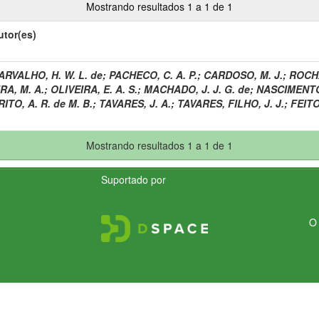
Mostrando resultados 1 a 1 de 1
utor(es)
ARVALHO, H. W. L. de
;
PACHECO, C. A. P.
;
CARDOSO, M. J.
;
ROCHA
IRA, M. A.
;
OLIVEIRA, E. A. S.
;
MACHADO, J. J. G. de
;
NASCIMENTO,
RITO, A. R. de M. B.
;
TAVARES, J. A.
;
TAVARES, FILHO, J. J.
;
FEITO
Mostrando resultados 1 a 1 de 1
Suportado por
O 