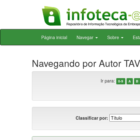
Skip
Página inicial
Navegar
Sobre
Est
navigation
Navegando por Autor TAV
Ir para:
0-9
A
B
Classificar por: