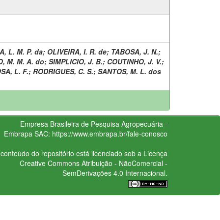
, L. M. P. da
;
OLIVEIRA, I. R. de
;
TABOSA, J. N.
;
 M. M. A. do
;
SIMPLICIO, J. B.
;
COUTINHO, J. V.
;
SA, L. F.
;
RODRIGUES, C. S.
;
SANTOS, M. L. dos
Empresa Brasileira de Pesquisa Agropecuária -
Embrapa
SAC:
https://www.embrapa.br/fale-conosco
conteúdo do repositório está licenciado sob a Licença
Creative Commons
Atribuição - NãoComercial -
SemDerivações 4.0 Internacional.