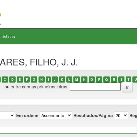
atísticas
ARES, FILHO, J. J.
C
D
E
F
G
H
I
J
K
L
M
N
O
P
Q
R
S
T
U
ou entre com as primeiras letras:
Em ordem:
Resultados/Página
Reg