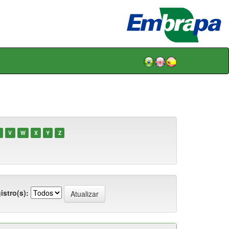
V
W
X
Y
Z
istro(s):