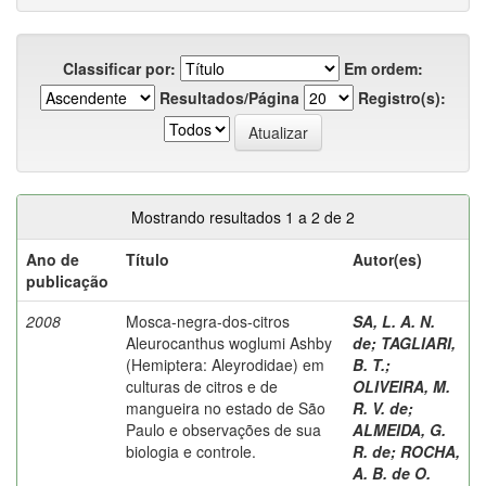
Classificar por:
Em ordem:
Resultados/Página
Registro(s):
Mostrando resultados 1 a 2 de 2
Ano de
Título
Autor(es)
publicação
2008
Mosca-negra-dos-citros
SA, L. A. N.
Aleurocanthus woglumi Ashby
de
;
TAGLIARI,
(Hemiptera: Aleyrodidae) em
B. T.
;
culturas de citros e de
OLIVEIRA, M.
mangueira no estado de São
R. V. de
;
Paulo e observações de sua
ALMEIDA, G.
biologia e controle.
R. de
;
ROCHA,
A. B. de O.