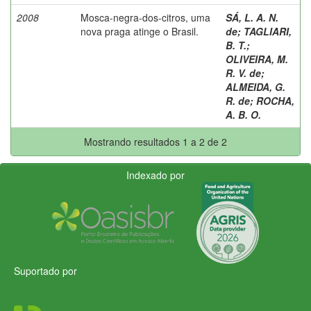
2008
Mosca-negra-dos-citros, uma
SÁ, L. A. N.
nova praga atinge o Brasil.
de
;
TAGLIARI,
B. T.
;
OLIVEIRA, M.
R. V. de
;
ALMEIDA, G.
R. de
;
ROCHA,
A. B. O.
Mostrando resultados 1 a 2 de 2
Indexado por
Suportado por