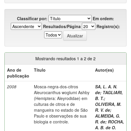
Classificar por:
Em ordem:
Resultados/Página
Registro(s):
Mostrando resultados 1 a 2 de 2
Ano de
Título
Autor(es)
publicação
2008
Mosca-negra-dos-citros
SA, L. A. N.
Aleurocanthus woglumi Ashby
de
;
TAGLIARI,
(Hemiptera: Aleyrodidae) em
B. T.
;
culturas de citros e de
OLIVEIRA, M.
mangueira no estado de São
R. V. de
;
Paulo e observações de sua
ALMEIDA, G.
biologia e controle.
R. de
;
ROCHA,
A. B. de O.