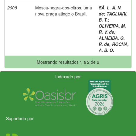
2008
Mosca-negra-dos-citros, uma
SÁ, L. A. N.
nova praga atinge o Brasil.
de
;
TAGLIARI,
B. T.
;
OLIVEIRA, M.
R. V. de
;
ALMEIDA, G.
R. de
;
ROCHA,
A. B. O.
Mostrando resultados 1 a 2 de 2
Indexado por
Suportado por