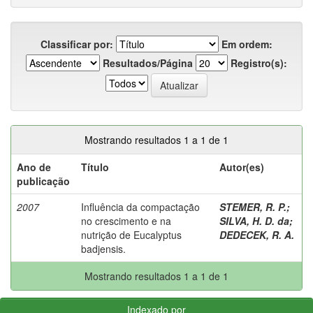
Classificar por:
Em ordem:
Resultados/Página
Registro(s):
Mostrando resultados 1 a 1 de 1
Ano de
Título
Autor(es)
publicação
2007
Influência da compactação
STEMER, R. P.
;
no crescimento e na
SILVA, H. D. da
;
nutrição de Eucalyptus
DEDECEK, R. A.
badjensis.
Mostrando resultados 1 a 1 de 1
Indexado por