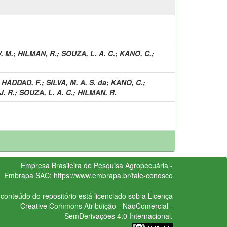
. M.
;
HILMAN, R.
;
SOUZA, L. A. C.
;
KANO, C.
;
;
HADDAD, F.
;
SILVA, M. A. S. da
;
KANO, C.
;
. R.
;
SOUZA, L. A. C.
;
HILMAN. R.
Empresa Brasileira de Pesquisa Agropecuária -
Embrapa
SAC:
https://www.embrapa.br/fale-conosco
conteúdo do repositório está licenciado sob a Licença
Creative Commons
Atribuição - NãoComercial -
SemDerivações 4.0 Internacional.