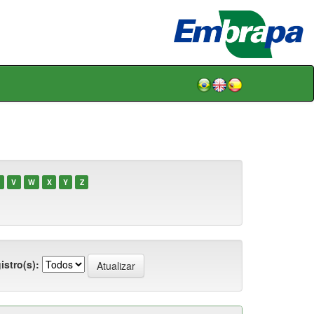
V
W
X
Y
Z
istro(s):