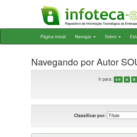
Skip
Página inicial
Navegar
Sobre
Est
navigation
Navegando por Autor SOU
Ir para:
0-9
A
B
Classificar por: