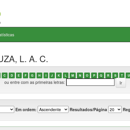
atísticas
ZA, L. A. C.
C
D
E
F
G
H
I
J
K
L
M
N
O
P
Q
R
S
T
U
ou entre com as primeiras letras:
Em ordem:
Resultados/Página
Reg