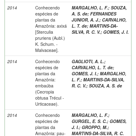
2014
Conhecendo
MARGALHO, L. F.
;
SOUZA,
espécies de
A. S. de
;
FERNANDES
plantas da
JUNIOR, A. J.
;
CARVALHO,
Amazônia: axixá
L. T. de
;
MARTINS-DA-
[Sterculia
SILVA, R. C. V.
;
GOMES, J. I.
pruriens (Aubl.)
K. Schum. -
Malvaceae].
2014
Conhecendo
GAGLIOTI, A. L.
;
espécies de
CARVALHO, L. T. de
;
plantas da
GOMES, J. I.
;
MARGALHO,
Amazônia:
L. F.
;
MARTINS-DA-SILVA,
embaúba
R. C. V.
;
SOUZA, A. S. de
(Cecropia
obtusa Trécul -
Urticaceae).
2014
Conhecendo
MARGALHO, L. F.
;
espécies de
GURGEL, E. S. C.
;
GOMES,
plantas da
J. I.
;
GROPPO, M.
;
Amazônia: pau-
MARTINS-DA-SILVA, R. C.