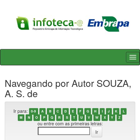
Skip
navigation
Navegando por Autor SOUZA,
A. S. de
Ir para:
0-9
A
B
C
D
E
F
G
H
I
J
K
L
M
N
O
P
Q
R
S
T
U
V
W
X
Y
Z
ou entre com as primeiras letras: