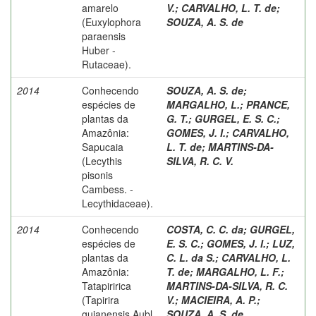
amarelo
V.
;
CARVALHO, L. T. de
;
(Euxylophora
SOUZA, A. S. de
paraensis
Huber -
Rutaceae).
2014
Conhecendo
SOUZA, A. S. de
;
espécies de
MARGALHO, L.
;
PRANCE,
plantas da
G. T.
;
GURGEL, E. S. C.
;
Amazônia:
GOMES, J. I.
;
CARVALHO,
Sapucaia
L. T. de
;
MARTINS-DA-
(Lecythis
SILVA, R. C. V.
pisonis
Cambess. -
Lecythidaceae).
2014
Conhecendo
COSTA, C. C. da
;
GURGEL,
espécies de
E. S. C.
;
GOMES, J. I.
;
LUZ,
plantas da
C. L. da S.
;
CARVALHO, L.
Amazônia:
T. de
;
MARGALHO, L. F.
;
Tatapiririca
MARTINS-DA-SILVA, R. C.
(Tapirira
V.
;
MACIEIRA, A. P.
;
guianensis Aubl.
SOUZA, A. S. de