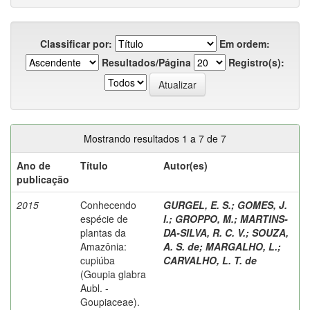
Classificar por:
Em ordem:
Resultados/Página
Registro(s):
Mostrando resultados 1 a 7 de 7
Ano de
Título
Autor(es)
publicação
2015
Conhecendo
GURGEL, E. S.
;
GOMES, J.
espécie de
I.
;
GROPPO, M.
;
MARTINS-
plantas da
DA-SILVA, R. C. V.
;
SOUZA,
Amazônia:
A. S. de
;
MARGALHO, L.
;
cupiúba
CARVALHO, L. T. de
(Goupia glabra
Aubl. -
Goupiaceae).