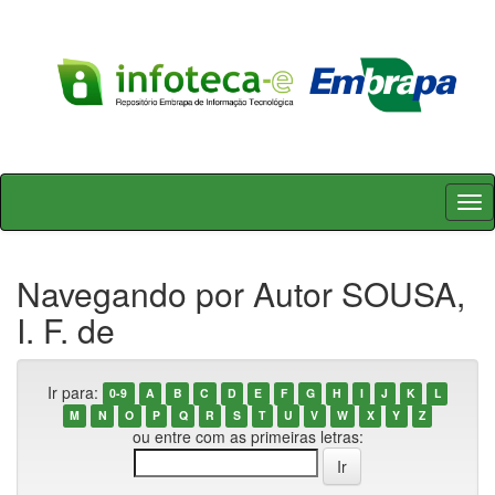
Skip
navigation
Navegando por Autor SOUSA,
I. F. de
Ir para:
0-9
A
B
C
D
E
F
G
H
I
J
K
L
M
N
O
P
Q
R
S
T
U
V
W
X
Y
Z
ou entre com as primeiras letras: