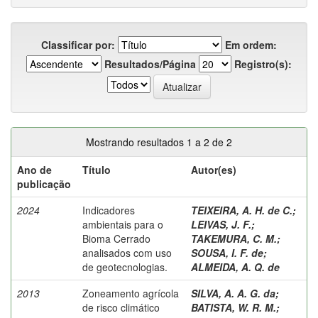
Classificar por:
Em ordem:
Resultados/Página
Registro(s):
Mostrando resultados 1 a 2 de 2
Ano de
Título
Autor(es)
publicação
2024
Indicadores
TEIXEIRA, A. H. de C.
;
ambientais para o
LEIVAS, J. F.
;
Bioma Cerrado
TAKEMURA, C. M.
;
analisados com uso
SOUSA, I. F. de
;
de geotecnologias.
ALMEIDA, A. Q. de
2013
Zoneamento agrícola
SILVA, A. A. G. da
;
de risco climático
BATISTA, W. R. M.
;