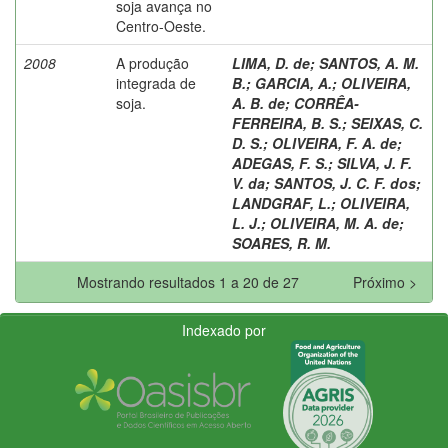
soja avança no
Centro-Oeste.
2008
A produção
LIMA, D. de
;
SANTOS, A. M.
integrada de
B.
;
GARCIA, A.
;
OLIVEIRA,
soja.
A. B. de
;
CORRÊA-
FERREIRA, B. S.
;
SEIXAS, C.
D. S.
;
OLIVEIRA, F. A. de
;
ADEGAS, F. S.
;
SILVA, J. F.
V. da
;
SANTOS, J. C. F. dos
;
LANDGRAF, L.
;
OLIVEIRA,
L. J.
;
OLIVEIRA, M. A. de
;
SOARES, R. M.
Mostrando resultados 1 a 20 de 27
Próximo >
Indexado por