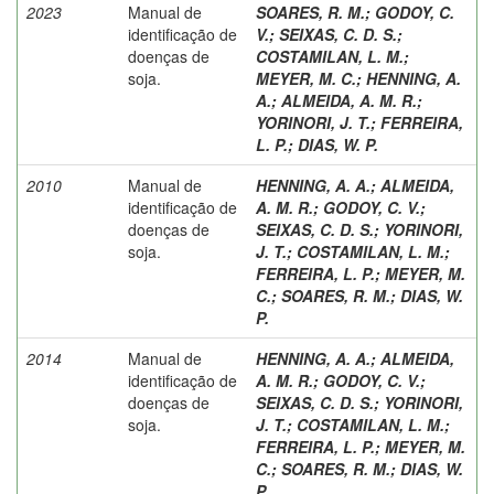
2023
Manual de
SOARES, R. M.
;
GODOY, C.
identificação de
V.
;
SEIXAS, C. D. S.
;
doenças de
COSTAMILAN, L. M.
;
soja.
MEYER, M. C.
;
HENNING, A.
A.
;
ALMEIDA, A. M. R.
;
YORINORI, J. T.
;
FERREIRA,
L. P.
;
DIAS, W. P.
2010
Manual de
HENNING, A. A.
;
ALMEIDA,
identificação de
A. M. R.
;
GODOY, C. V.
;
doenças de
SEIXAS, C. D. S.
;
YORINORI,
soja.
J. T.
;
COSTAMILAN, L. M.
;
FERREIRA, L. P.
;
MEYER, M.
C.
;
SOARES, R. M.
;
DIAS, W.
P.
2014
Manual de
HENNING, A. A.
;
ALMEIDA,
identificação de
A. M. R.
;
GODOY, C. V.
;
doenças de
SEIXAS, C. D. S.
;
YORINORI,
soja.
J. T.
;
COSTAMILAN, L. M.
;
FERREIRA, L. P.
;
MEYER, M.
C.
;
SOARES, R. M.
;
DIAS, W.
P.