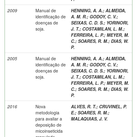
2009
Manual de
HENNING, A. A.
;
ALMEIDA,
identificação de
A. M. R.
;
GODOY, C. V.
;
doenças de
SEIXAS, C. D. S.
;
YORINORI,
soja.
J. T.
;
COSTAMILAN, L. M.
;
FERREIRA, L. P.
;
MEYER, M.
C.
;
SOARES, R. M.
;
DIAS, W.
P.
2005
Manual de
HENNING, A. A.
;
ALMEIDA,
identificação de
A. M. R.
;
GODOY, C. V.
;
doenças de
SEIXAS, C. D. S.
;
YORINORI,
soja.
J. T.
;
COSTAMILAN, L. M.
;
FERREIRA, L. P.
;
MEYER, M.
C.
;
SOARES, R. M.
;
DIAS, W.
P.
2016
Nova
ALVES, R. T.
;
CRUVINEL, P.
metodologia
E.
;
SOARES, R. M.
;
para avaliar a
MALAQUIAS, J. V.
deposição de
micoinseticida
granulado,