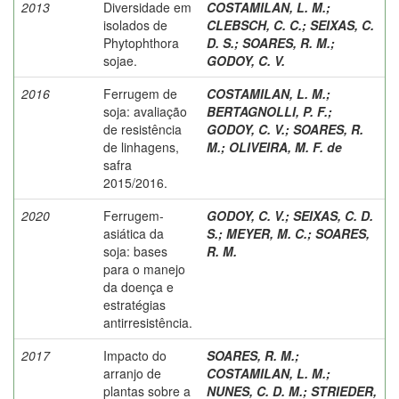
2013
Diversidade em
COSTAMILAN, L. M.
;
isolados de
CLEBSCH, C. C.
;
SEIXAS, C.
Phytophthora
D. S.
;
SOARES, R. M.
;
sojae.
GODOY, C. V.
2016
Ferrugem de
COSTAMILAN, L. M.
;
soja: avaliação
BERTAGNOLLI, P. F.
;
de resistência
GODOY, C. V.
;
SOARES, R.
de linhagens,
M.
;
OLIVEIRA, M. F. de
safra
2015/2016.
2020
Ferrugem-
GODOY, C. V.
;
SEIXAS, C. D.
asiática da
S.
;
MEYER, M. C.
;
SOARES,
soja: bases
R. M.
para o manejo
da doença e
estratégias
antirresistência.
2017
Impacto do
SOARES, R. M.
;
arranjo de
COSTAMILAN, L. M.
;
plantas sobre a
NUNES, C. D. M.
;
STRIEDER,