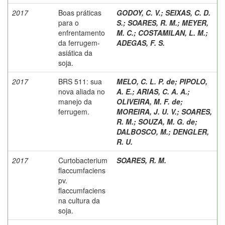
2017
Boas práticas
GODOY, C. V.
;
SEIXAS, C. D.
para o
S.
;
SOARES, R. M.
;
MEYER,
enfrentamento
M. C.
;
COSTAMILAN, L. M.
;
da ferrugem-
ADEGAS, F. S.
asiática da
soja.
2017
BRS 511: sua
MELO, C. L. P. de
;
PIPOLO,
nova aliada no
A. E.
;
ARIAS, C. A. A.
;
manejo da
OLIVEIRA, M. F. de
;
ferrugem.
MOREIRA, J. U. V.
;
SOARES,
R. M.
;
SOUZA, M. G. de
;
DALBOSCO, M.
;
DENGLER,
R. U.
2017
Curtobacterium
SOARES, R. M.
flaccumfaciens
pv.
flaccumfaciens
na cultura da
soja.